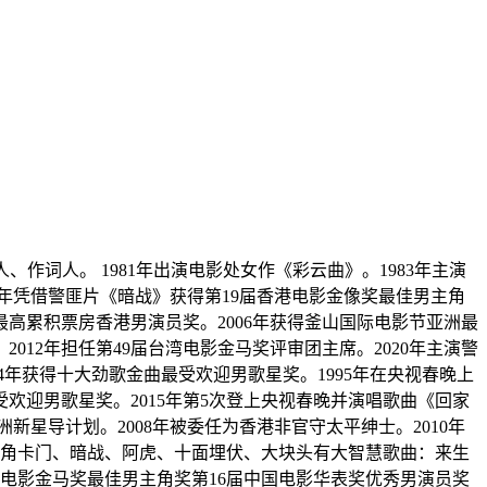
、作词人。 1981年出演电影处女作《彩云曲》。1983年主演
00年凭借警匪片《暗战》获得第19届香港电影金像奖最佳男主角
港最高累积票房香港男演员奖。2006年获得釜山国际电影节亚洲最
12年担任第49届台湾电影金马奖评审团主席。2020年主演警
94年获得十大劲歌金曲最受欢迎男歌星奖。1995年在央视春晚上
受欢迎男歌星奖。2015年第5次登上央视春晚并演唱歌曲《回家
洲新星导计划。2008年被委任为香港非官守太平绅士。2010年
、旺角卡门、暗战、阿虎、十面埋伏、大块头有大智慧歌曲：来生
湾电影金马奖最佳男主角奖第16届中国电影华表奖优秀男演员奖