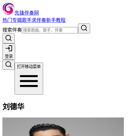
先锋伴奏网
热门
专辑
歌手
求伴奏
新手教程
搜索伴奏
登录
打开移动菜单
刘德华