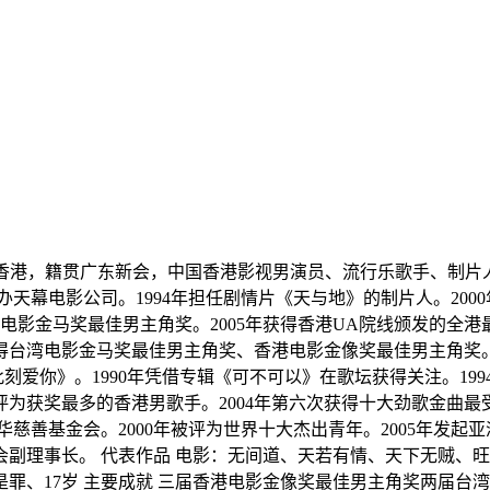
生于中国香港，籍贯广东新会，中国香港影视男演员、流行乐歌手、制片人
创办天幕电影公司。1994年担任剧情片《天与地》的制片人。20
湾电影金马奖最佳男主角奖。2005年获得香港UA院线颁发的全
得台湾电影金马奖最佳男主角奖、香港电影金像奖最佳男主角奖。20
此刻爱你》。1990年凭借专辑《可不可以》在歌坛获得关注。19
评为获奖最多的香港男歌手。2004年第六次获得十大劲歌金曲最
慈善基金会。2000年被评为世界十大杰出青年。2005年发起亚
金会副理事长。 代表作品 电影：无间道、天若有情、天下无贼
罪、17岁 主要成就 三届香港电影金像奖最佳男主角奖两届台