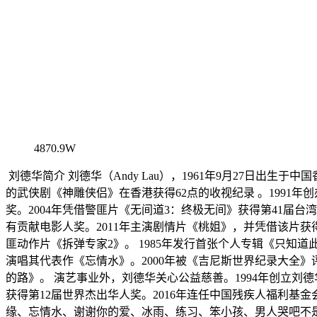
4870.9W
刘德华简介 刘德华（Andy Lau），1961年9月27日出
的武侠剧《神雕侠侣》在香港获得62点的收视纪录 。1991年
奖。2004年凭借警匪片《无间道3：终极无间》获得第41届台
有贡献电影人奖。2011年主演剧情片《桃姐》，并凭借该片获
匪动作片《拆弹专家2》。 1985年发行首张个人专辑《只知道
演唱其代表作《忘情水》。2000年被《吉尼斯世界纪录大全》
的路》。 演艺事业外，刘德华关心公益慈善。1994年创立刘德华
获得第12届世界杰出华人奖。2016年连任中国残疾人福利基
缘、忘情水、谢谢你的爱、冰雨、练习、笨小孩、男人哭吧不是