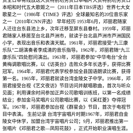
赏全日本有线放送大赏特别功劳赏日本唱片大赏特别功劳赏日
本昭和时代五大歌姬之一（2011年日本TBS评选）世界七大女
歌星之一（1986年《TIME》评选）全球最知名的20位音乐家
之一（2010年CNN评选） 早年经历 1953年6月，邓丽君随家
人迁往台东县池上乡，次年迁移至屏东县眷村。1959年，邓丽
君随家人移居至台北县芦洲市，就读于台北县芦洲市芦洲国民
小学，表现出音乐和表演天赋。1961年，邓丽君接受“九三康
乐队”二胡演奏者李成清的音乐指导。1962年，邓丽君随“九三
康乐队”四处慰问演出。1963年，邓丽君参加“中华电台”全台
黄梅调歌唱比赛，以《访英台》击败众多年长选手，获得比赛
冠军。1964年，邓丽君代表学校参加全县国语朗读比赛，获得
第一名。1965年，邓丽君就读台湾金陵女子中学。1966年，邓
丽君接受台视《艺文夜访》节目访问并献唱歌曲，首次与听众
见面；利用课余时间参加正声公司歌唱训练班，以第一名成绩
结业；参加金马奖唱片公司歌唱比赛，以《采红菱》夺得冠
军。1967年，邓丽君参加台视《群星会》节目，首次于电视节
目中表演。 生前记录 台湾宇宙唱片时期​​1967年，邓丽君自金
陵女中休学，加盟台湾宇宙唱片公司；9月，邓丽君推出第一
张唱片《邓丽君之歌—凤阳花鼓》，正式开始职业演唱生涯。