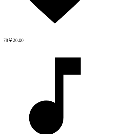
78
￥20.00