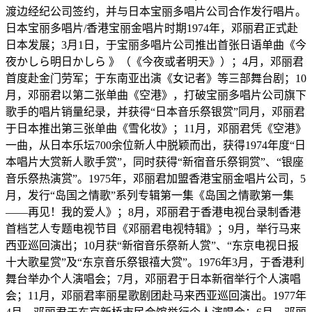
渡边经纪公司签约，并与日本宝丽多唱片公司合作发行唱片。
日本宝丽多唱片/香港宝丽金唱片时期​​1974年，邓丽君正式赴
日本发展；3月1日，于宝丽多唱片公司推出首张日语单曲《今
夜かしら明日かしら 》（《今夜或者明天》）；4月，邓丽君
首度赴金门劳军；于东南亚出演《女记者》等三部舞台剧；10
月，邓丽君以第二张单曲《空港》，打破宝丽多唱片公司旗下
歌手的唱片销量纪录，并获得“日本音乐祭银赏”同月，邓丽君
于日本推出第三张单曲《雪化妆》；11月，邓丽君凭《空港》
一曲，从日本乐坛700余位新人中脱颖而出，获得1974年度“日
本唱片大赏新人歌手赏”，同时获得“新宿音乐祭铜赏”、“银座
音乐祭热演赏”。1975年，邓丽君加盟香港宝丽金唱片公司，5
月，发行“岛国之情歌”系列专辑第一集《岛国之情歌第一集
——再见！我的爱人》；8月，邓丽君于香港电视台录制香港
首档艺人专题电视节目《邓丽君电视特辑》；9月，举行马来
西亚巡回演出；10月获“新宿音乐祭新人赏”、“东京电视日报
十大歌星赏”及“东京音乐祭银禧大赏”。1976年3月，于香港利
舞台举办个人演唱会；7月，邓丽君于日本新宿举行个人演唱
会；11月，邓丽君率丽星歌剧团赴马来西亚巡回演出。1977年