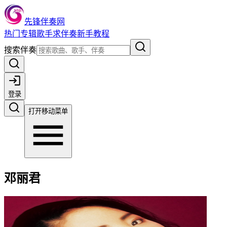
先锋伴奏网
热门
专辑
歌手
求伴奏
新手教程
搜索伴奏
登录
打开移动菜单
邓丽君