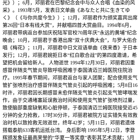
光》）；6月，邓丽君在巴黎纪念会中与众人合唱《血染的风
采》。1993年5月，发表日文单曲《あなたと共に生きてゆ
く》（《与你共度今生》）；12月，邓丽君作为颁奖嘉宾出席
第26回“日本有线大赏”，并献唱四首大赏曲目。1994年6月，
邓丽君带病返台参加庆祝陆军官校70周年庆“永远的黄埔”纪念
晚会；10月，邓丽君于香港出席“双十庆典大会”，与罗大佑合
唱《梅花》；11月，邓丽君中日文双语单曲《夜来香》于日本
发行；12月，邓丽君婉拒日本“红白歌合战”的第四度邀请，希
望把机会留给新人。 人物逝世 1994年12月30日，邓丽君因重
感冒伴随支气管炎导致呼吸困难于泰国清迈兰姆医院住院治
疗。1995年春节期间，邓丽君返台与家人团聚；配合使用支气
管扩张喷剂治疗感冒伴随支气管炎引起的呼吸困难；5月8日16
时许，邓丽君因长期感冒未愈伴随支气管炎引起支气管哮喘发
作，由于交通堵塞延误救治时间和使用支气管扩张喷剂过量，
致使脑部重度缺氧和心脏停顿，于泰国清迈兰姆医院接受近45
分钟的全力抢救，17时30分许，邓丽君被院方证实错失有效救
治时机以致抢救无效逝世，终年42岁；5月11日，邓丽君遗体
搭载泰航633客机运抵台湾。 身后影响 1995年5月12日，李登
辉颁发象征最高荣誉的“华夏一等奖章”表彰其艺术贡献；5月