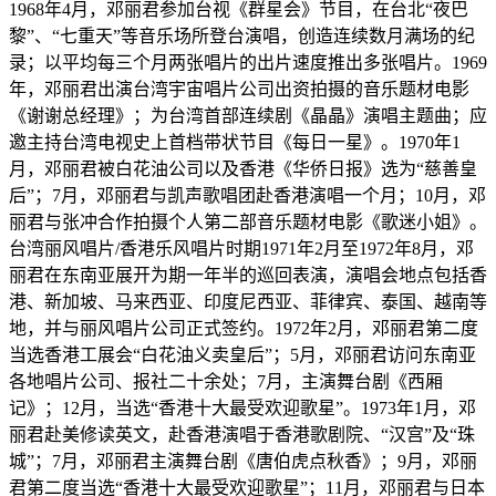
1968年4月，邓丽君参加台视《群星会》节目，在台北“夜巴
黎”、“七重天”等音乐场所登台演唱，创造连续数月满场的纪
录；以平均每三个月两张唱片的出片速度推出多张唱片。1969
年，邓丽君出演台湾宇宙唱片公司出资拍摄的音乐题材电影
《谢谢总经理》；为台湾首部连续剧《晶晶》演唱主题曲；应
邀主持台湾电视史上首档带状节目《每日一星》。1970年1
月，邓丽君被白花油公司以及香港《华侨日报》选为“慈善皇
后”；7月，邓丽君与凯声歌唱团赴香港演唱一个月；10月，邓
丽君与张冲合作拍摄个人第二部音乐题材电影《歌迷小姐》。
台湾丽风唱片/香港乐风唱片时期1971年2月至1972年8月，邓
丽君在东南亚展开为期一年半的巡回表演，演唱会地点包括香
港、新加坡、马来西亚、印度尼西亚、菲律宾、泰国、越南等
地，并与丽风唱片公司正式签约。1972年2月，邓丽君第二度
当选香港工展会“白花油义卖皇后”；5月，邓丽君访问东南亚
各地唱片公司、报社二十余处；7月，主演舞台剧《西厢
记》；12月，当选“香港十大最受欢迎歌星”。1973年1月，邓
丽君赴美修读英文，赴香港演唱于香港歌剧院、“汉宫”及“珠
城”；7月，邓丽君主演舞台剧《唐伯虎点秋香》；9月，邓丽
君第二度当选“香港十大最受欢迎歌星”；11月，邓丽君与日本