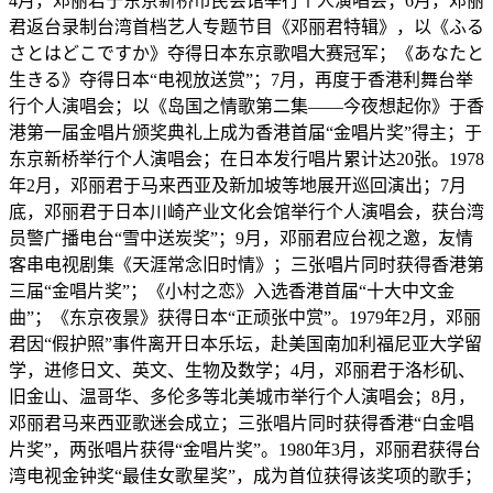
4月，邓丽君于东京新桥市民会馆举行个人演唱会；6月，邓丽
君返台录制台湾首档艺人专题节目《邓丽君特辑》，以《ふる
さとはどこですか》夺得日本东京歌唱大赛冠军；《あなたと
生きる》夺得日本“电视放送赏”；7月，再度于香港利舞台举
行个人演唱会；以《岛国之情歌第二集——今夜想起你》于香
港第一届金唱片颁奖典礼上成为香港首届“金唱片奖”得主；于
东京新桥举行个人演唱会；在日本发行唱片累计达20张。1978
年2月，邓丽君于马来西亚及新加坡等地展开巡回演出；7月
底，邓丽君于日本川崎产业文化会馆举行个人演唱会，获台湾
员警广播电台“雪中送炭奖”；9月，邓丽君应台视之邀，友情
客串电视剧集《天涯常念旧时情》；三张唱片同时获得香港第
三届“金唱片奖”；《小村之恋》入选香港首届“十大中文金
曲”；《东京夜景》获得日本“正顽张中赏”。1979年2月，邓丽
君因“假护照”事件离开日本乐坛，赴美国南加利福尼亚大学留
学，进修日文、英文、生物及数学；4月，邓丽君于洛杉矶、
旧金山、温哥华、多伦多等北美城市举行个人演唱会；8月，
邓丽君马来西亚歌迷会成立；三张唱片同时获得香港“白金唱
片奖”，两张唱片获得“金唱片奖”。1980年3月，邓丽君获得台
湾电视金钟奖“最佳女歌星奖”，成为首位获得该奖项的歌手；