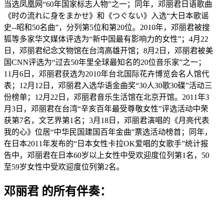
当选凤凰网“60年国家标志人物”之一；同年，邓丽君日语歌曲
《时の流れに身をまかせ》和《つぐない》入选“大日本歌谣
史--昭和50名曲”，分列第5位和第20位。2010年，邓丽君被搜
狐等多家华文媒体评选为“新中国最有影响力的女性”；4月22
日，邓丽君纪念文物馆在台湾高雄开馆；8月2日，邓丽君被美
国CNN评选为“过去50年里全球最知名的20位音乐家”之一；
11月6日，邓丽君获选为2010年台北国际花卉博览会名人馆代
表；12月12日，邓丽君入选华语金曲奖“30人30歌30碟”活动三
份榜单；12月22日，邓丽君音乐生活馆在北京开馆。2011年3
月3日，邓丽君在台湾“辛亥百年最受尊敬女性”评选活动中荣
获第7名，文艺界第1名；3月18日，邓丽君演唱的《月亮代表
我的心》位居“中华民国建国百年金曲”票选活动榜首；同年，
在日本2011年发布的“日本女性卡拉OK爱唱的女歌手”统计报
告中，邓丽君在日本60岁以上女性中受欢迎度位列第1名，50
至59岁女性中受欢迎度位列第2名。
邓丽君 的所有伴奏：