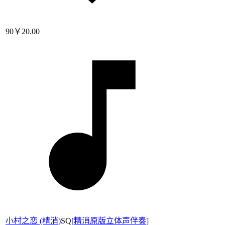
90
￥20.00
小村之恋 (精消)
SQ
[
精消原版立体声伴奏
]