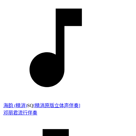
海韵 (精消)
SQ
[
精消原版立体声伴奏
]
邓丽君
流行伴奏