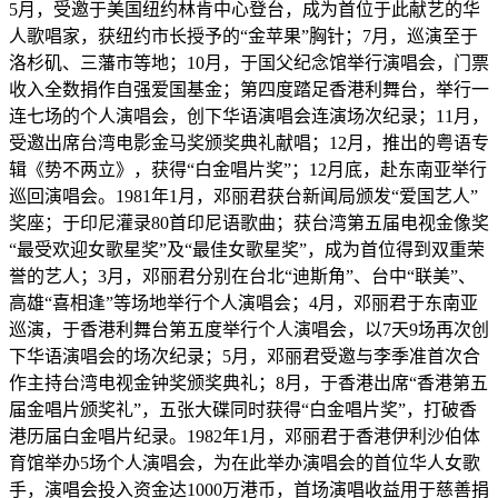
5月，受邀于美国纽约林肯中心登台，成为首位于此献艺的华
人歌唱家，获纽约市长授予的“金苹果”胸针；7月，巡演至于
洛杉矶、三藩市等地；10月，于国父纪念馆举行演唱会，门票
收入全数捐作自强爱国基金；第四度踏足香港利舞台，举行一
连七场的个人演唱会，创下华语演唱会连演场次纪录；11月，
受邀出席台湾电影金马奖颁奖典礼献唱；12月，推出的粤语专
辑《势不两立》，获得“白金唱片奖”；12月底，赴东南亚举行
巡回演唱会。1981年1月，邓丽君获台新闻局颁发“爱国艺人”
奖座；于印尼灌录80首印尼语歌曲；获台湾第五届电视金像奖
“最受欢迎女歌星奖”及“最佳女歌星奖”，成为首位得到双重荣
誉的艺人；3月，邓丽君分别在台北“迪斯角”、台中“联美”、
高雄“喜相逢”等场地举行个人演唱会；4月，邓丽君于东南亚
巡演，于香港利舞台第五度举行个人演唱会，以7天9场再次创
下华语演唱会的场次纪录；5月，邓丽君受邀与李季准首次合
作主持台湾电视金钟奖颁奖典礼；8月，于香港出席“香港第五
届金唱片颁奖礼”，五张大碟同时获得“白金唱片奖”，打破香
港历届白金唱片纪录。​​1982年1月，邓丽君于香港伊利沙伯体
育馆举办5场个人演唱会，为在此举办演唱会的首位华人女歌
手，演唱会投入资金达1000万港币，首场演唱收益用于慈善捐