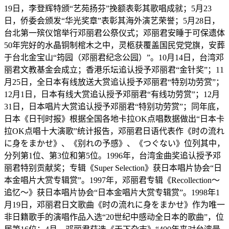
19日，李登辉特颁“艺苑扬芬”挽额表彰其歌唱成就；5月23
日，侨委会颁发“华光奖章”表彰其海外演艺荣誉；5月28日，
台北第一殡仪馆举行邓丽君公祭仪式；邓丽君安睡于可保遗体
50年完好的水晶铜制棺木之中，灵柩获覆盖国民党党旗，安葬
于台北金宝山“筠园（邓丽君纪念公园）”。10月14日，台湾邓
丽君文教基金会成立；香港乐坛追认授予邓丽君“金针奖”；11
月25日，全日本有线放送大赏追认授予邓丽君“特别功劳赏”；
12月1日，日本有线大赏追认授予邓丽君“有线功劳赏”；12月
31日，日本唱片大赏追认授予邓丽君“特别功劳赏”；同年底，
日本《日刊时报》根据全国各地卡拉OK点唱数据做出“日本卡
拉OK点唱十大演歌”统计报告，邓丽君日语代表作《时の流れ
に身をまかせ》、《别れの予感》、《つぐない》位列其中，
分列第1位、第3位和第5位。1996年，台湾金曲奖追认授予邓
丽君特别贡献奖；专辑《Super Selection》获日本唱片协会“日
本金唱片大赏专辑赏”。1997年，邓丽君专辑《Recollection～
追忆～》获日本唱片协会“日本金唱片大赏专辑赏”。1998年1
月19日，邓丽君日文歌曲《时の流れに身をまかせ》作为唯一
非日籍歌手的演唱作品入选“20世纪中感动全日本的歌曲”，位