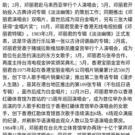
助；2月，邓丽君赴马来西亚举行个人演唱会；5月，邓丽君开
始投入古典诗词专辑《淡淡幽情》的策划工作；同期推出《邓
丽君演唱会》双唱片，面世后成为双白金唱片，另有三张大碟
获得“金唱片奖”；10月，邓丽君受邀于香港无线电视拍摄《邓
丽君特辑》。1983年2月，邓丽君的专辑《淡淡幽情》正式发
表，这是华语流行乐坛第一张以古诗词谱曲的专辑；2月底，
邓丽君受邀于赌城拉斯维加斯凯撒皇宫举行个人演唱会，成为
首位在此签约演出的东方女歌手；3月，邓丽君与张帝合作，
再度主持台湾电视金钟奖颁奖典礼；5月，香港宝丽金宣布邓
丽君自1975年起在香港宝丽金唱片公司唱片销量累计达500万
张，创下华人歌手唱片销量纪录；推出第二张粤语专辑《漫步
人生路》，是其在港台地区推出的第109张专辑（不包括日语
专辑），面市后成为白金唱片；12月29日，邓丽君举办以香港
红磡体育馆为首站的“15周年巡回演唱会”，成为首位举办多地
巡演的华人歌手和首位于香港红磡体育馆举办演唱会的女歌
手，创下香港红勘体育馆首次歌手连续演出6场、6场观众满座
的纪录，并刷新华语演唱会观众人数以及华语演唱会票房。
1984年1月，邓丽君在台北市立体育馆举办两场“十亿个掌声邓