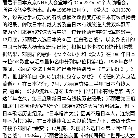
丽君于日本东京NHK大会堂举行“One & Only”个人演唱会，
所得收益全数捐出。截至1985年12月底，《爱人》以919370
次，领先对手20万次的有线点播次数再度打破日本有线点播榜
的纪录，蝉联日本有线大赏及全日本有线放送大赏双料冠军，
成为全日本有线放送大赏中第一位连续两年夺得冠军的歌手；
12月底，邓丽君入选日本第36回“红白歌合战”，以亲身设计的
中国唐代美人杨贵妃造型出场；根据日本卡拉OK统计机构数
据结果，邓丽君的歌曲《つぐない》和《爱人》在1985年日本
卡拉OK歌曲点唱总量排名中分列第2位和第4位。​1986年春节
期间，邓丽君受邀于台视推出新年特别节目《与君同乐》；2
月，推出的单曲《时の流れに身をまかせ》（《任时光从身边
流逝》）在日本流行；7月，邓丽君夺得上半年“日本有线大
赏”冠军；《时の流れに身をまかせ》位居日本有线榜第1名长
达半年之久，第三度刷新日本有线榜历史纪录；邓丽君第三度
蝉联“日本有线大赏”及“全日本有线放送大赏”双料冠军，创下
日本歌坛历史纪录。“日本唱片大赏”因其不是日本人，连续两
年不为其颁奖，在日本媒体和公众舆论的压力下，最终于这一
年授予邓丽君“金赏”；12月底，邓丽君入选日本第37回“红白
歌合战”。1986年，邓丽君当选美国《时代周刊》“世界七大女