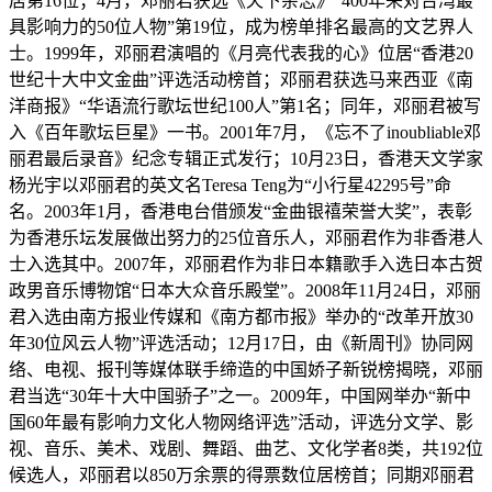
居第16位；4月，邓丽君获选《天下杂志》“400年来对台湾最
具影响力的50位人物”第19位，成为榜单排名最高的文艺界人
士。1999年，邓丽君演唱的《月亮代表我的心》位居“香港20
世纪十大中文金曲”评选活动榜首；邓丽君获选马来西亚《南
洋商报》“华语流行歌坛世纪100人”第1名；同年，邓丽君被写
入《百年歌坛巨星》一书。2001年7月，《忘不了inoubliable邓
丽君最后录音》纪念专辑正式发行；10月23日，香港天文学家
杨光宇以邓丽君的英文名Teresa Teng为“小行星42295号”命
名。2003年1月，香港电台借颁发“金曲银禧荣誉大奖”，表彰
为香港乐坛发展做出努力的25位音乐人，邓丽君作为非香港人
士入选其中。2007年，邓丽君作为非日本籍歌手入选日本古贺
政男音乐博物馆“日本大众音乐殿堂”。2008年11月24日，邓丽
君入选由南方报业传媒和《南方都市报》举办的“改革开放30
年30位风云人物”评选活动；12月17日，由《新周刊》协同网
络、电视、报刊等媒体联手缔造的中国娇子新锐榜揭晓，邓丽
君当选“30年十大中国骄子”之一。2009年，中国网举办“新中
国60年最有影响力文化人物网络评选”活动，评选分文学、影
视、音乐、美术、戏剧、舞蹈、曲艺、文化学者8类，共192位
候选人，邓丽君以850万余票的得票数位居榜首；同期邓丽君