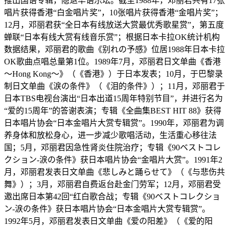
推出国语专辑，隐退华语乐坛。截至1988年，邓丽君共有17张
唱片获得香港“白金唱片奖”，10张唱片获得香港“金唱片奖”；
12月，邓丽君获“全日本有线放送大赏最优秀歌星赏”，第五度
蝉联“日本有线大赏有线音乐赏”；根据日本卡拉OK统计机构
数据结果，邓丽君的歌曲《别れの予感》位居1988年日本卡拉
OK歌曲点唱总量第1位。1989年7月，邓丽君日文单曲《香港
～Hong Kong～》（《香港》）于日本发表；10月，于巴黎录
制日文单曲《涙の条件》（《泪的条件》）；11月，邓丽君于
日本TBS电视台演出“日本出道15周年特别节目”，并进行名为
“爱的15周年”的答谢表演；专辑《全曲集BEST HIT 88》获得
日本唱片协会“日本金唱片大赏专辑赏”。1990年，邓丽君为调
养身体和放松身心，进一步减少歌唱活动，生活重心移往法
国；5月，邓丽君因急性肾炎住院治疗；专辑《90ベストコレ
クション-涙の条件》获日本唱片协会“金唱片大赏”。1991年2
月，邓丽君发表日文单曲《悲しみと踊らせて》（《与悲伤共
舞》）；3月，邓丽君自费返台赴金门劳军；12月，邓丽君受
邀出席日本第42回“红白歌合战；专辑《90ベストコレクショ
ン-涙の条件》获日本唱片协会“日本金唱片大赏专辑赏”。​​
1992年5月，邓丽君发表日文单曲《爱の阳差》（《爱的阳