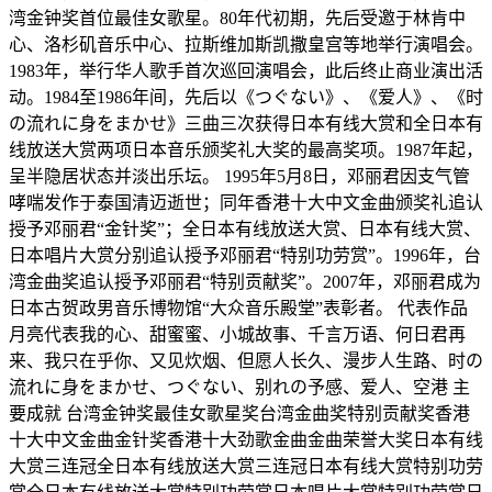
湾金钟奖首位最佳女歌星。80年代初期，先后受邀于林肯中
心、洛杉矶音乐中心、拉斯维加斯凯撒皇宫等地举行演唱会。
1983年，举行华人歌手首次巡回演唱会，此后终止商业演出活
动。1984至1986年间，先后以《つぐない》、《爱人》、《时
の流れに身をまかせ》三曲三次获得日本有线大赏和全日本有
线放送大赏两项日本音乐颁奖礼大奖的最高奖项。1987年起，
呈半隐居状态并淡出乐坛。 1995年5月8日，邓丽君因支气管
哮喘发作于泰国清迈逝世；同年香港十大中文金曲颁奖礼追认
授予邓丽君“金针奖”；全日本有线放送大赏、日本有线大赏、
日本唱片大赏分别追认授予邓丽君“特别功劳赏”。1996年，台
湾金曲奖追认授予邓丽君“特别贡献奖”。2007年，邓丽君成为
日本古贺政男音乐博物馆“大众音乐殿堂”表彰者。 代表作品
月亮代表我的心、甜蜜蜜、小城故事、千言万语、何日君再
来、我只在乎你、又见炊烟、但愿人长久、漫步人生路、时の
流れに身をまかせ、つぐない、别れの予感、爱人、空港 主
要成就 台湾金钟奖最佳女歌星奖台湾金曲奖特别贡献奖香港
十大中文金曲金针奖香港十大劲歌金曲金曲荣誉大奖日本有线
大赏三连冠全日本有线放送大赏三连冠日本有线大赏特别功劳