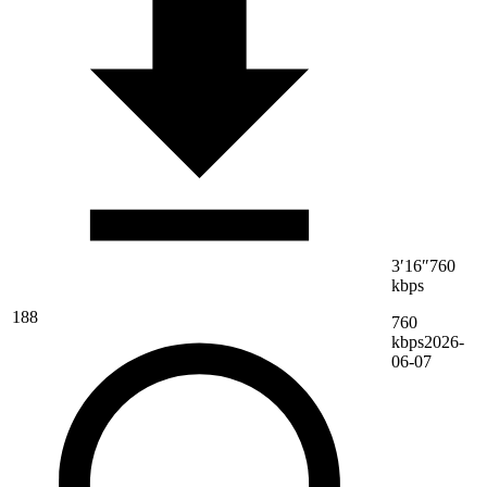
3′16″
760
kbps
188
760
kbps
2026-
06-07