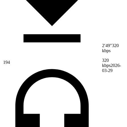
2′49″
320
kbps
320
194
kbps
2026-
03-29