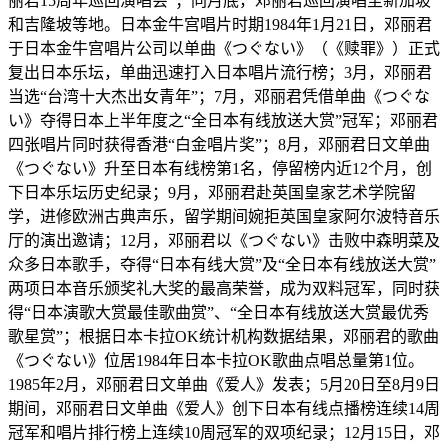
丽君15周年巡回演唱会”；同月底，邓丽君巡回演唱至新加坡
和吉隆坡等地。日本金牛宫唱片时期1984年1月21日，邓丽君
于日本金牛宫唱片公司以单曲《つぐない》（《赎罪》）正式
复出日本乐坛，单曲迅速打入日本唱片流行榜；3月，邓丽君
当选“台湾十大杰出女青年”；7月，邓丽君凭借单曲《つぐな
い》夺得日本上半年度之“全日本有线放送大赏”冠军；邓丽君
四张唱片同时获得香港“白金唱片奖”；8月，邓丽君日文单曲
《つぐない》升至日本有线榜第1名，停留榜内近12个月，创
下日本乐坛历史纪录；9月，邓丽君赴英国皇家艺术学院留
学，进修欧洲古典声乐，留学期间婉拒英国皇家阿尔波特音乐
厅的演出邀请；12月，邓丽君以《つぐない》击败中森明菜及
众多日本歌手，夺得“日本有线大赏”及“全日本有线放送大赏”
两项日本音乐颁奖礼大奖的最高荣誉，成为双料冠军，同时获
得“日本演歌大赏最佳歌曲赏”、“全日本有线放送大赏最优秀
歌星赏”；根据日本卡拉OK统计机构数据结果，邓丽君的歌曲
《つぐない》位居1984年日本卡拉OK歌曲点唱总量第1位。
1985年2月，邓丽君日文单曲《爱人》发表；5月20日至8月9日
期间，邓丽君日文单曲《爱人》创下日本有线点播榜连续14周
冠军和唱片排行榜上连续10周冠军的双项纪录；12月15日，邓