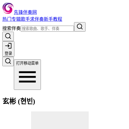
先锋伴奏网
热门
专辑
歌手
求伴奏
新手教程
搜索伴奏
登录
打开移动菜单
玄彬 (현빈)