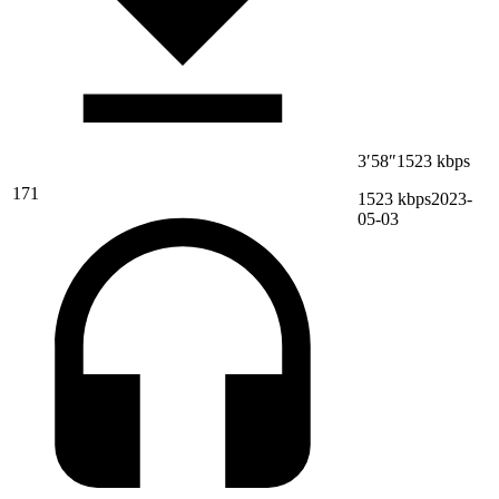
3′58″
1523 kbps
171
1523 kbps
2023-
05-03