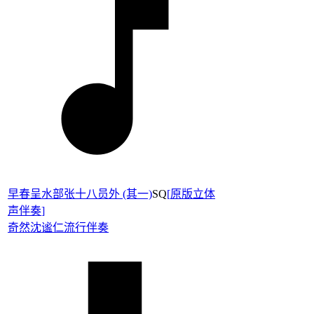
早春呈水部张十八员外 (其一)
SQ
[
原版立体
声伴奏
]
奇然
沈谧仁
流行伴奏