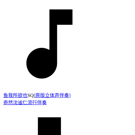
鱼我所欲也
SQ
[
原版立体声伴奏
]
奇然
沈谧仁
流行伴奏