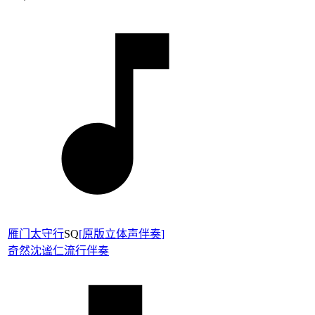
雁门太守行
SQ
[
原版立体声伴奏
]
奇然
沈谧仁
流行伴奏