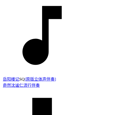
岳阳楼记
SQ
[
原版立体声伴奏
]
奇然
沈谧仁
流行伴奏