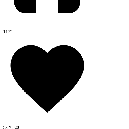
1175
53
￥5.00