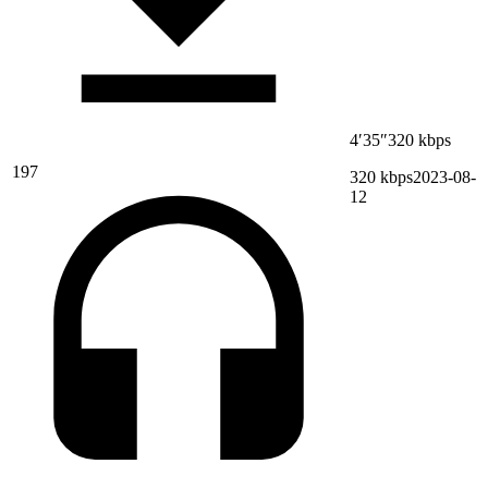
4′35″
320 kbps
197
320 kbps
2023-08-
12