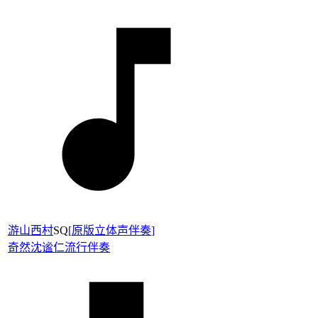
游山西村
SQ
[
原版立体声伴奏
]
奇然
沈谧仁
流行伴奏