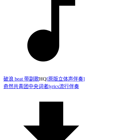
破浪 beat 带副歌
HQ
[
原版立体声伴奏
]
奇然
共青团中央
词者lyrics
流行伴奏