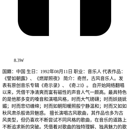
8.3W
国籍：中国 生日：1992年08月11日 职业：音乐人 代表作品：
《譬如朝露》、《燃犀照夜》 简介：奇然，古风音乐人。发
表有原创音乐专辑《奇示录》、《奇.23》。 自开始网络翻唱
以来，凭借干净清爽而富有磁性的声音人气一颇高。最具特色
的是他那多变的嗓音和演唱风格，时而大气磅礴；时而妖娆妩
媚；时而悲切缠绵；时而如朝阳暖照般宁静温和；时而又如如
秋风肃杀般诡异魅惑。 擅长演唱古风歌曲，其作品也多为古
风类型，但仍喜欢不断尝试不同风格的歌曲，在音乐的道路上
不断追求新的突破。凭借着对歌曲的独特理解、独具魅力的歌