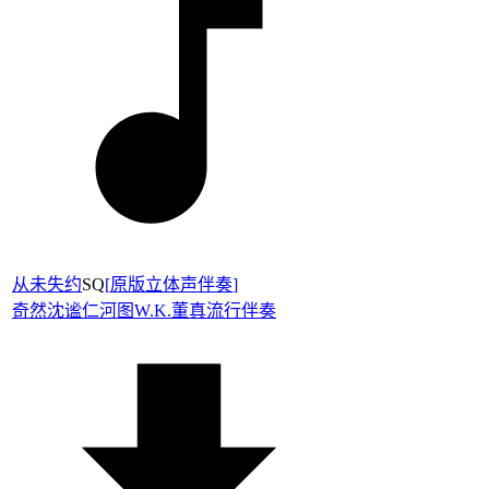
从未失约
SQ
[
原版立体声伴奏
]
奇然
沈谧仁
河图
W.K.
董真
流行伴奏