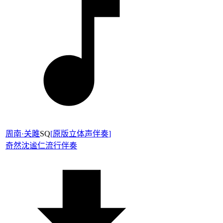
周南·关雎
SQ
[
原版立体声伴奏
]
奇然
沈谧仁
流行伴奏