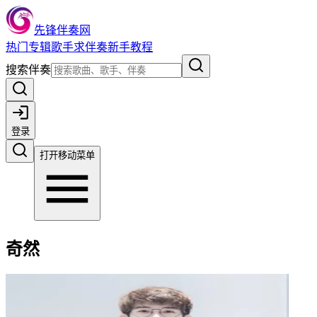
先锋伴奏网
热门
专辑
歌手
求伴奏
新手教程
搜索伴奏
登录
打开移动菜单
奇然