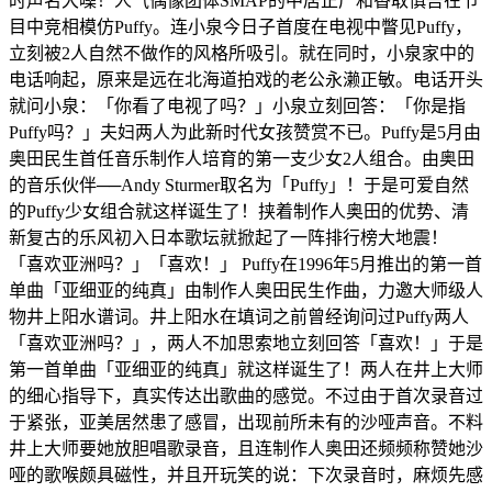
时声名大噪！人气偶像团体SMAP的中居正广和香取慎吾在节
目中竞相模仿Puffy。连小泉今日子首度在电视中瞥见Puffy，
立刻被2人自然不做作的风格所吸引。就在同时，小泉家中的
电话响起，原来是远在北海道拍戏的老公永濑正敏。电话开头
就问小泉：「你看了电视了吗？」小泉立刻回答：「你是指
Puffy吗？」夫妇两人为此新时代女孩赞赏不已。Puffy是5月由
奥田民生首任音乐制作人培育的第一支少女2人组合。由奥田
的音乐伙伴──Andy Sturmer取名为「Puffy」！于是可爱自然
的Puffy少女组合就这样诞生了！挟着制作人奥田的优势、清
新复古的乐风初入日本歌坛就掀起了一阵排行榜大地震！
「喜欢亚洲吗？」「喜欢！」 Puffy在1996年5月推出的第一首
单曲「亚细亚的纯真」由制作人奥田民生作曲，力邀大师级人
物井上阳水谱词。井上阳水在填词之前曾经询问过Puffy两人
「喜欢亚洲吗？」，两人不加思索地立刻回答「喜欢！」于是
第一首单曲「亚细亚的纯真」就这样诞生了！两人在井上大师
的细心指导下，真实传达出歌曲的感觉。不过由于首次录音过
于紧张，亚美居然患了感冒，出现前所未有的沙哑声音。不料
井上大师要她放胆唱歌录音，且连制作人奥田还频频称赞她沙
哑的歌喉颇具磁性，并且开玩笑的说：下次录音时，麻烦先感