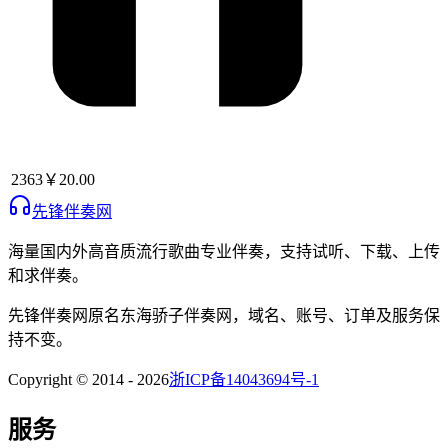
2363
￥20.00
先锋伴奏网
海量国内外高音质流行歌曲专业伴奏，支持试听、下载、上传
和求伴奏。
先锋伴奏网
原名
东海骄子伴奏网
，域名、账号、订单及服务保
持不变。
Copyright © 2014 -
2026
浙ICP备14043694号-1
服务