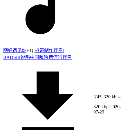
刚好遇见你
HQ
[
扒带制作伴奏
]
BADSIR说唱
中国嘻哈榜
流行伴奏
3′45″
320 kbps
320 kbps
2020-
07-29