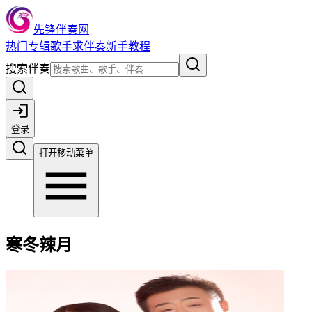
先锋伴奏网
热门
专辑
歌手
求伴奏
新手教程
搜索伴奏
登录
打开移动菜单
寒冬辣月