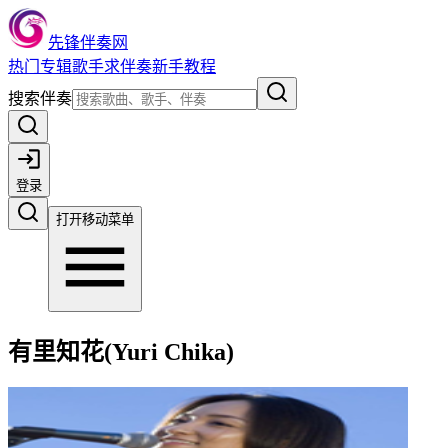
先锋伴奏网
热门
专辑
歌手
求伴奏
新手教程
搜索伴奏
登录
打开移动菜单
有里知花(Yuri Chika)