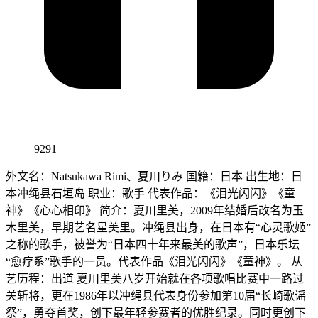
9291
外文名：Natsukawa Rimi、夏川りみ 国籍：日本 出生地：日
本冲绳县石垣岛 职业：歌手 代表作品：《泪光闪闪》《童
神》《心心相印》 简介：夏川里美，2009年结婚后改名为玉
木里美，早期艺名星美里。冲绳县出身，在日本有“心灵歌姬”
之称的歌手，被誉为“日本四十年来最美的歌声”，日本乐坛
“愈疗系”歌手的一员。代表作品《泪光闪闪》《童神》。 从
艺历程：出道 夏川里美八岁开始就在各项歌唱比赛中一路过
关斩将，更在1986年以冲绳县代表身份参加第10届“长崎歌谣
祭”，勇夺首奖，创下最年轻参赛者的优胜纪录。同时更创下