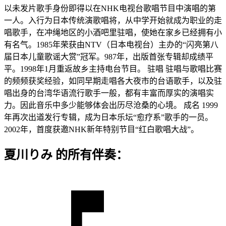
以未发片歌手身份即得以在NHK电视台歌唱节目中演唱的第
一人。入行为日本传统演歌唱将，从中学开始就成为职业的走
唱歌手，在冲绳地区的小酒吧里驻唱，使她在家乡已经拥有小
有名气。1985年荣获由NTV（日本电视台）主办的“闪亮第八
届日本儿童歌谣大赏”冠军。987年，出版首张专辑却成绩平
平。1998年1月重返故乡主持电台节目。 驻唱 驻唱与歌唱比赛
的频频获奖经验，如同早期走唱各大夜市的台语歌手，以及驻
唱出身的台湾华语流行歌手一般，都有丰富而厚实的演唱实
力。因此音乐中多少能够体会出历尽沧桑的心境。 成名 1999
年再次出道发行专辑，成为日本乐坛“愈疗系”歌手的一员。
2002年，首度获邀NHK新年特别节目“红白歌唱大战”。
夏川りみ 的所有伴奏：