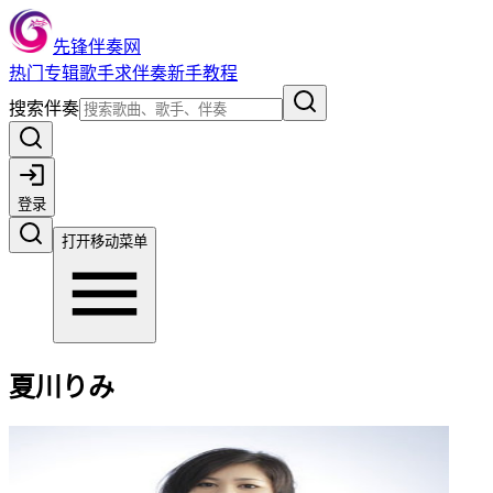
先锋伴奏网
热门
专辑
歌手
求伴奏
新手教程
搜索伴奏
登录
打开移动菜单
夏川りみ