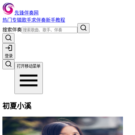
先锋伴奏网
热门
专辑
歌手
求伴奏
新手教程
搜索伴奏
登录
打开移动菜单
初夏小溪