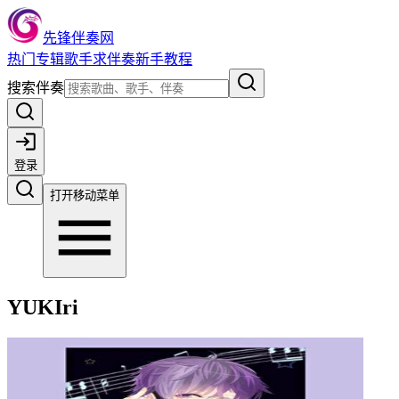
先锋伴奏网
热门
专辑
歌手
求伴奏
新手教程
搜索伴奏
登录
打开移动菜单
YUKIri