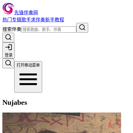
先锋伴奏网
热门
专辑
歌手
求伴奏
新手教程
搜索伴奏
登录
打开移动菜单
Nujabes