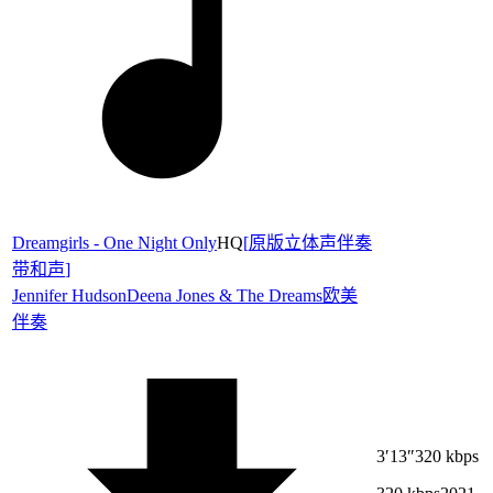
Dreamgirls - One Night Only
HQ
[
原版立体声伴奏
带和声
]
Jennifer Hudson
Deena Jones & The Dreams
欧美
伴奏
3′13″
320 kbps