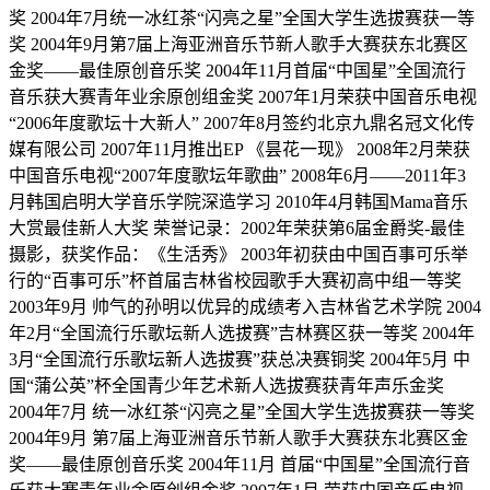
奖 2004年7月统一冰红茶“闪亮之星”全国大学生选拔赛获一等
奖 2004年9月第7届上海亚洲音乐节新人歌手大赛获东北赛区
金奖——最佳原创音乐奖 2004年11月首届“中国星”全国流行
音乐获大赛青年业余原创组金奖 2007年1月荣获中国音乐电视
“2006年度歌坛十大新人” 2007年8月签约北京九鼎名冠文化传
媒有限公司 2007年11月推出EP 《昙花一现》 2008年2月荣获
中国音乐电视“2007年度歌坛年歌曲” 2008年6月——2011年3
月韩国启明大学音乐学院深造学习 2010年4月韩国Mama音乐
大赏最佳新人大奖 荣誉记录：2002年荣获第6届金爵奖-最佳
摄影，获奖作品：《生活秀》 2003年初获由中国百事可乐举
行的“百事可乐”杯首届吉林省校园歌手大赛初高中组一等奖
2003年9月 帅气的孙明以优异的成绩考入吉林省艺术学院 2004
年2月“全国流行乐歌坛新人选拔赛”吉林赛区获一等奖 2004年
3月“全国流行乐歌坛新人选拔赛”获总决赛铜奖 2004年5月 中
国“蒲公英”杯全国青少年艺术新人选拔赛获青年声乐金奖
2004年7月 统一冰红茶“闪亮之星”全国大学生选拔赛获一等奖
2004年9月 第7届上海亚洲音乐节新人歌手大赛获东北赛区金
奖——最佳原创音乐奖 2004年11月 首届“中国星”全国流行音