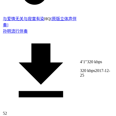
与爱情无关与寂寞有染
HQ
[
原版立体声伴
奏
]
孙明
流行伴奏
4′1″
320 kbps
320 kbps
2017-12-
25
52