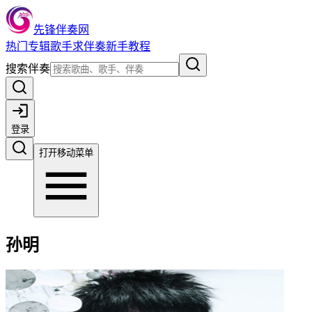
先锋伴奏网
热门
专辑
歌手
求伴奏
新手教程
搜索伴奏
登录
打开移动菜单
孙明