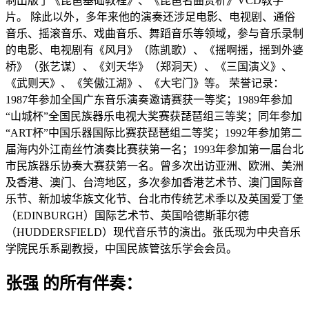
制出版了《琵琶基础教程》、《琵琶名曲赏析》VCD教学
片。 除此以外，多年来他的演奏还涉足电影、电视剧、通俗
音乐、摇滚音乐、戏曲音乐、舞蹈音乐等领域，参与音乐录制
的电影、电视剧有《风月》（陈凯歌）、《摇啊摇，摇到外婆
桥》（张艺谋）、《刘天华》（郑洞天）、《三国演义》、
《武则天》、《笑傲江湖》、《大宅门》等。 荣誉记录：
1987年参加全国广东音乐演奏邀请赛获一等奖；1989年参加
“山城杯”全国民族器乐电视大奖赛获琵琶组三等奖；同年参加
“ART杯”中国乐器国际比赛获琵琶组二等奖；1992年参加第二
届海内外江南丝竹演奏比赛获第一名；1993年参加第一届台北
市民族器乐协奏大赛获第一名。曾多次出访亚洲、欧洲、美洲
及香港、澳门、台湾地区，多次参加香港艺术节、澳门国际音
乐节、新加坡华族文化节、台北市传统艺术季以及英国爱丁堡
（EDINBURGH）国际艺术节、英国哈德斯菲尔德
（HUDDERSFIELD）现代音乐节的演出。张氏现为中央音乐
学院民乐系副教授，中国民族管弦乐学会会员。
张强 的所有伴奏：