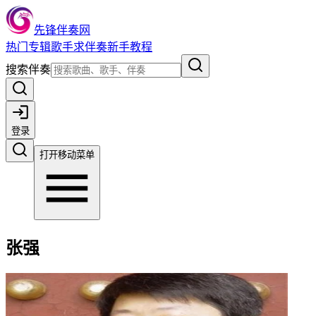
先锋伴奏网
热门
专辑
歌手
求伴奏
新手教程
搜索伴奏
登录
打开移动菜单
张强