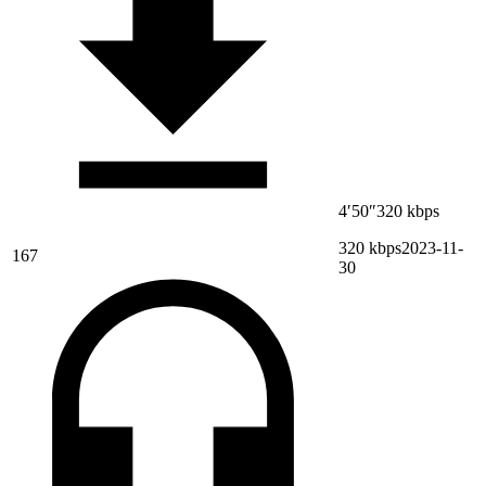
4′50″
320 kbps
320 kbps
2023-11-
167
30