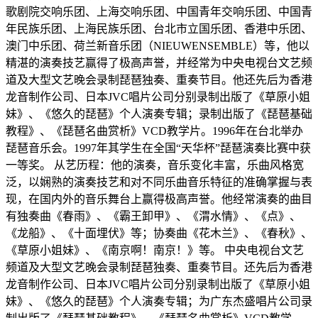
歌剧院交响乐团、上海交响乐团、中国青年交响乐团、中国青
年民族乐团、上海民族乐团、台北市立国乐团、香港中乐团、
澳门中乐团、荷兰新音乐团（NIEUWENSEMBLE）等，他以
精湛的演奏技艺赢得了极高声誉，并经常为中央电视台文艺频
道及大型文艺晚会录制琵琶独奏、重奏节目。他还先后为香港
龙音制作公司、日本JVC唱片公司分别录制出版了《草原小姐
妹》、《悠久的琵琶》个人演奏专辑；录制出版了《琵琶基础
教程》、《琵琶名曲赏析》VCD教学片。1996年在台北举办
琵琶音乐会。1997年其学生在全国“天华杯”琵琶演奏比赛中获
一等奖。 从艺历程：他的演奏，音乐变化丰富，乐曲风格宽
泛，以娴熟的演奏技艺和对不同乐曲音乐特征的准确掌握与表
现，在国内外的音乐舞台上赢得极高声誉。他经常演奏的曲目
有独奏曲《春雨》、《霸王卸甲》、《渭水情》、《点》、
《龙船》、《十面埋伏》等；协奏曲《花木兰》、《春秋》、
《草原小姐妹》、《南京啊！南京！》等。 中央电视台文艺
频道及大型文艺晚会录制琵琶独奏、重奏节目。还先后为香港
龙音制作公司、日本JVC唱片公司分别录制出版了《草原小姐
妹》、《悠久的琵琶》个人演奏专辑；为广东杰盛唱片公司录