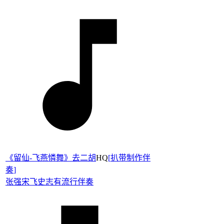
《留仙-飞燕憐舞》去二胡
HQ
[
扒带制作伴
奏
]
张强
宋飞
史志有
流行伴奏