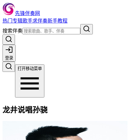
先锋伴奏网
热门
专辑
歌手
求伴奏
新手教程
搜索伴奏
登录
打开移动菜单
龙井说唱孙骁