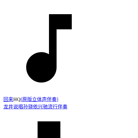
回来
HQ
[
原版立体声伴奏
]
龙井说唱孙骁
依兴驰
流行伴奏