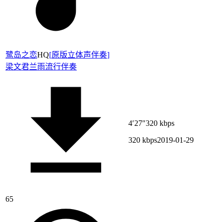
鹭岛之恋
HQ
[
原版立体声伴奏
]
梁文君
兰雨
流行伴奏
4′27″
320 kbps
320 kbps
2019-01-29
65