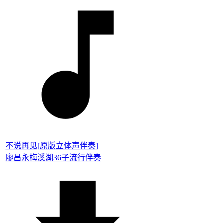
不说再见
[
原版立体声伴奏
]
廖昌永
梅溪湖36子
流行伴奏