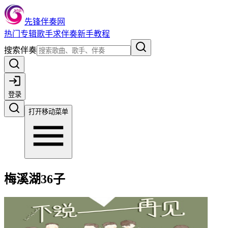
先锋伴奏网
热门
专辑
歌手
求伴奏
新手教程
搜索伴奏
登录
打开移动菜单
梅溪湖36子