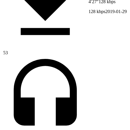
4′27″
128 kbps
128 kbps
2019-01-29
53