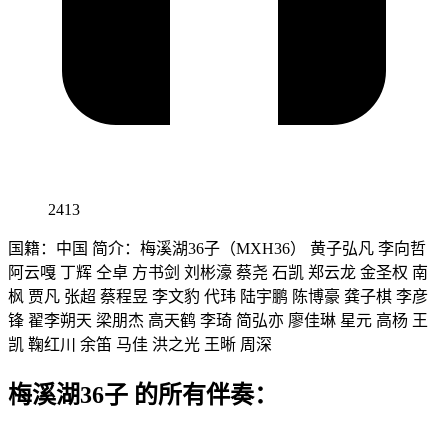
2413
国籍：中国 简介：梅溪湖36子（MXH36） 黄子弘凡 李向哲
阿云嘎 丁辉 仝卓 方书剑 刘彬濠 蔡尧 石凯 郑云龙 金圣权 南
枫 贾凡 张超 蔡程昱 李文豹 代玮 陆宇鹏 陈博豪 龚子棋 李彦
锋 翟李朔天 梁朋杰 高天鹤 李琦 简弘亦 廖佳琳 星元 高杨 王
凯 鞠红川 余笛 马佳 洪之光 王晰 周深
梅溪湖36子 的所有伴奏：