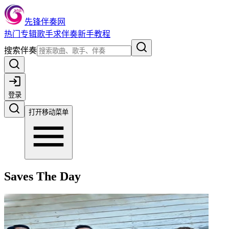
先锋伴奏网
热门
专辑
歌手
求伴奏
新手教程
搜索伴奏
登录
打开移动菜单
Saves The Day