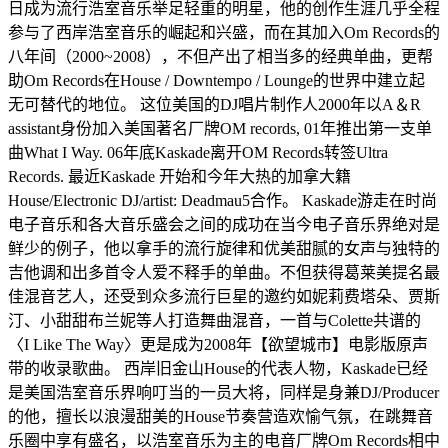
日成为流行浩室音乐举足轻重的明星，他的创作生涯几乎全程
参与了西岸浩室音乐的崛起和兴盛，而在其加入Om Records的
八年间（2000~2008），不但产出了相当多的经典单曲，更帮
助Om Records在House / Downtempo / Lounge的世界中建立起
无可替代的地位。 这位美国的DJ唱片制作人2000年以A＆R
assistant身份加入美国著名厂牌OM records, 01年推出第一支单
曲What I Way. 06年底Kaskade离开OM Records转签Ultra
Records. 最近Kaskade 开始和今年大热的加拿大籍
House/Electronic DJ/artist: Deadmau5合作。 Kaskade游走在时尚
电子音乐和各大音乐盛会之间的成功在当今电子音乐界绝对是
鲜少的例子，他以拿手的流行旋律和优美甜腻的女声与独特的
吉他调和出多首令人爱不释手的单曲。不但获得葛莱美提名最
佳混音艺人，还受到众多流行巨星的邀约如妮莉费塔朵、贾斯
汀、小甜甜布兰妮等人打造舞曲混音，一首与Colette共谱的
〈I Like The Way〉更是成为2008年【欲望城市】电影版原声
带的收录歌曲。 西岸旧金山House的代表人物，Kaskade已经
是美国浩室音乐界响叮当的一员大将，同样是身兼DJ/Producer
的他，擅长以浪漫甜美的House节奏营造欢愉气氛，在跳舞音
乐圈中享有盛名，以浩室音乐为主的电音厂牌Om Records相中