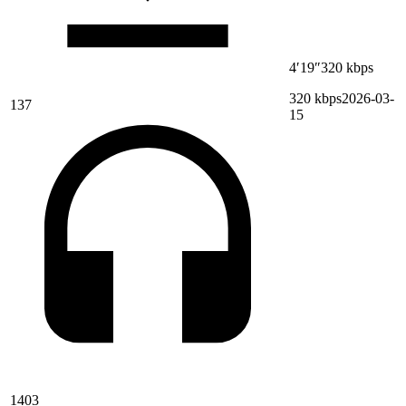
4′19″
320 kbps
320 kbps
2026-03-
137
15
1403