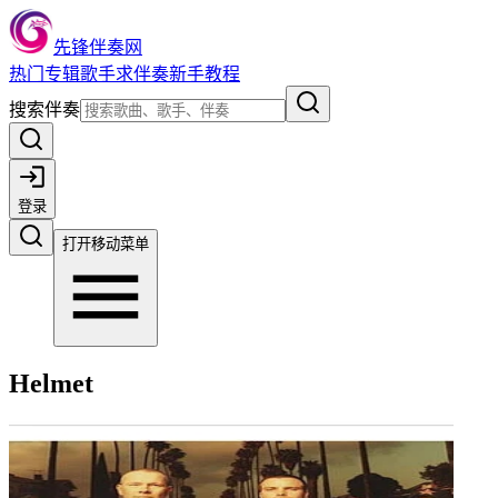
先锋伴奏网
热门
专辑
歌手
求伴奏
新手教程
搜索伴奏
登录
打开移动菜单
Helmet