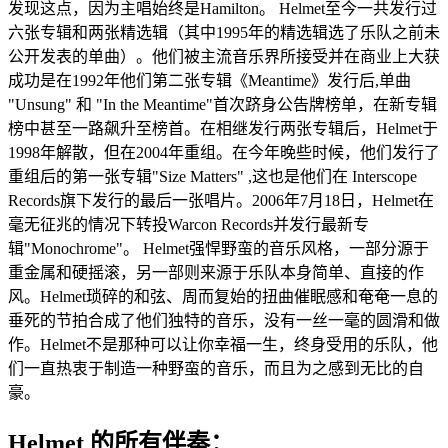
发现这点，因为主唱始终是Hamilton。 Helmet至今一共发行过
六张专辑和两张精选辑（其中1995年的精选辑选了乐队之前未
公开发表的单曲）。他们被主流音乐界所接受并在商业上大获
成功是在1992年他们第二张专辑《Meantime》发行后,单曲
"Unsung" 和 "In the Meantime"首次跻身公告牌榜单，在新专辑
榜中甚至一路飙升至榜首。在相继发行两张专辑后，Helmet于
1998年解散，但在2004年重组。在今年晚些时候，他们发行了
重组后的第一张专辑"Size Matters" ,这也是他们在 Interscope
Records旗下发行的最后一张唱片。2006年7月18日，Helmet在
毫无征兆的情况下转投Warcon Records并发行最新专
辑"Monochrome"。 Helmet强悍野蛮的音乐风格，一部分源于
重金属和硬摇滚，另一部则来源于乐队本身简单、直接的作
风。Helmet琐碎的和弦、周而复始的扭曲催眠感和奄奄一息的
垂死的节拍合成了他们独特的音乐，没有一丝一毫的圆滑和做
作。Helmet不是那种可以让你幸福一生，终身受用的乐队，他
们一直热衷于制造一种野蛮的音乐，而且为之感到无比的自
豪。
Helmet 的所有伴奏：