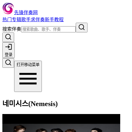
先锋伴奏网
热门
专辑
歌手
求伴奏
新手教程
搜索伴奏
登录
打开移动菜单
네미시스(Nemesis)