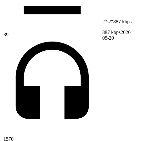
2′57″
887 kbps
887 kbps
2026-
39
05-20
1570