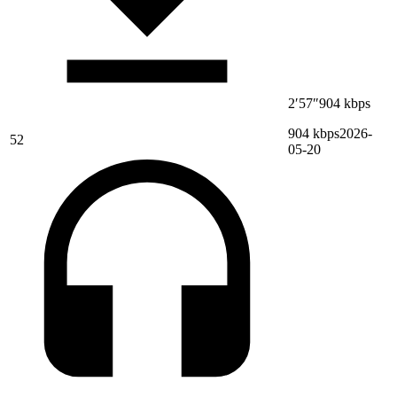
2′57″
904 kbps
904 kbps
2026-
52
05-20