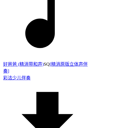
好爸爸 (精消带和声)
SQ
[
精消原版立体声伴
奏
]
彩洁
少儿伴奏