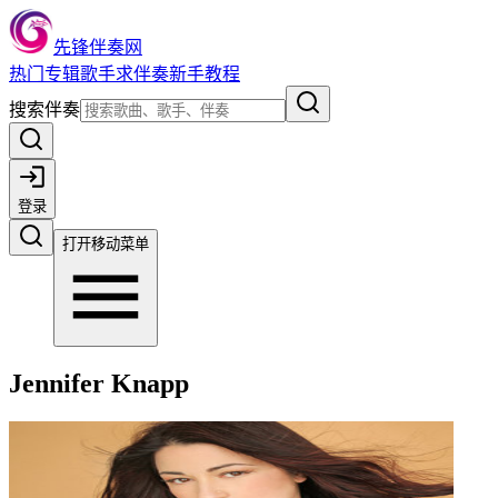
先锋伴奏网
热门
专辑
歌手
求伴奏
新手教程
搜索伴奏
登录
打开移动菜单
Jennifer Knapp