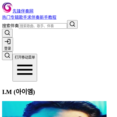
先锋伴奏网
热门
专辑
歌手
求伴奏
新手教程
搜索伴奏
登录
打开移动菜单
I.M (아이엠)