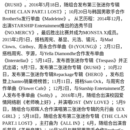
《RUSH》。2016年5月18日，随组合发布第三张迷你专辑
《THE CLAN PART.1 LOST》；10月20日与韩国男歌手合作
BrotherSu发行单曲《Madeleine》。 从艺历程：2014年12月，
出演STARSHIP Entertainment推出的选秀节目
《NO.MERCY》，最后胜出比赛并成为MONSTA X成员。
2015年2月5日，搭档周宪、基显、元浩、锡元，与Mad
Clown、Giriboy、周永合作单曲《0 (YOUNG)》；2月12日，
搭档周宪、亨源，与Yella Diamondhe合作发布单曲
《Interstellar》；5月14日，发布首张迷你专辑《Trespass》并正
式出道；9月7日，发布第二张迷你专辑《RUSH》；10月22
日，发布第二张迷你专辑Repackage专辑《HERO》，发布后
登上hanteo销量榜榜首；11月11日，搭档Sam Ock，与周宪合
作单曲《Flower Cafe》；12月2日，与Starship Entertainment艺
人发布冬季单曲《Softly》。 2016年1月，随组合出演校园爱
情网络剧《老师晚上好》，并演唱OST《MY LOVE》；5月9
日，随组合与郑辉人合作演唱第三张迷你专辑的先行曲《EX
GIRL》；5月18日，随组合发布第三张迷你专辑《THE CLAN
PART.1 LOST》，主打曲为《ALL IN》；6月，随组合出演音