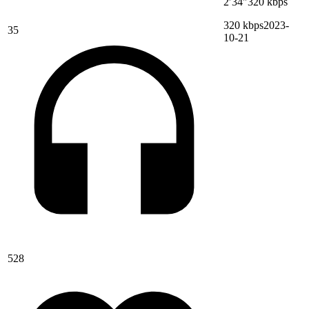
2′34″
320 kbps
320 kbps
2023-
35
10-21
528