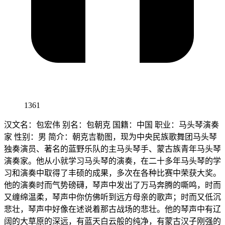
1361
汉文名：包宏伟 别名：包朝克 国籍：中国 职业：马头琴演奏
家 性别：男 简介：朝克吉勒图，现为中央民族歌舞团马头琴
独奏演员、著名的蓝野乐队的主马头琴手、蒙古族青年马头琴
演奏家。他从小就学习马头琴的演奏，在二十多年马头琴的学
习和演奏中取得了丰硕的成果，多次在各种比赛中荣获大奖。
他的演奏时而气势磅礴，琴声中发出了万马奔腾的嘶鸣，时而
又缠绵温柔，琴声中你仿佛听到远方母亲的歌声；时而又低沉
悲壮，琴声中好像在述说着那古战场的悲壮。他的琴声中有辽
阔的大草原的深远，有蓝天白云般的纯净，有蒙古汉子刚强的