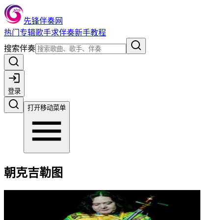
先锋伴奏网
热门
专辑
歌手
求伴奏
新手教程
搜索伴奏
登录
打开移动菜单
朝克吉勒图