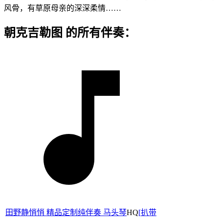
风骨，有草原母亲的深深柔情……
朝克吉勒图 的所有伴奏：
田野静悄悄 精品定制纯伴奏 马头琴
HQ
[
扒带