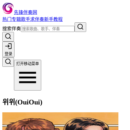
先锋伴奏网
热门
专辑
歌手
求伴奏
新手教程
搜索伴奏
登录
打开移动菜单
위위(OuiOui)