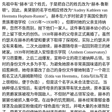
先祖中有“赫本”这个姓氏，于是把自己的姓氏改为“赫本-鲁斯
顿”。因此，奥黛丽的名字也相应修改为“Audrey Kathleen van
Heemstra Hepburn-Ruston”。 赫本在六岁时就读于英国伦敦的
贵族寄宿学校（1935年～1938年）。但那时她的父亲支持纳
粹，忽然不告而别，抛下他们一家人。这件事在赫本幼小的心
灵上留下很大的创伤。1938年赫本的父母亲正式离婚了。虽然
约瑟夫在赫本的希望和要求下取得了探视权，实际上约瑟夫并
没有来看她。二次大战继续，赫本跟随母亲一起回到荷兰的姥
姥家。1939年时她进入安恒音乐学院（Arnhem Conservatory）
学习芭蕾舞，之后二战爆发，宣称中立的荷兰被纳粹占领。当
时的身份文件大多为手写，为避免她原本非常英国味道的名字
招惹麻烦，她母亲篡改了自己的身份文件替她制造了一个荷兰
假名艾达凡赫姆斯特拉（Edda van Heemstra，Edda与Ella写法
上很相似，便于伪造），但是这个名字从未合法登记过。 当
纳粹侵占安恒后，有谣传母亲的家族带有犹太血统，原本富裕
的男爵家族被视为帝国敌人，不但财产被占领军没收，赫本的
舅舅也被抓入集中营。在战争的饥荒期间，赫本经常靠郁金香
球茎及由豌豆粉做成的“绿色面包”充饥，并喝大量的水填饱肚