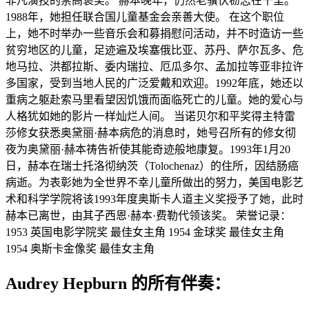
非凡演技的崇高褒奖。 赫本晚年，仍然老骥伏枥志在千里。
1988年，她担任联合国儿童基金会亲善大使。 在这个职位
上，她不时举办一些音乐会和募捐慰问活动，并不时造访一些
贫穷地区的儿童，足迹遍及埃塞俄比亚、苏丹、萨尔瓦多、危
地马拉、洪都拉斯、委内瑞拉、厄瓜多尔、孟加拉等亚非拉许
多国家，受到当地人民的广泛爱戴和欢迎。1992年底，她还以
重病之躯赴索马里看望因饥饿而面临死亡的儿童。她的爱心与
人格犹如她的影片一样灿烂人间。 当诺贝尔和平奖得主特雷
莎修女获悉奥黛丽·赫本病危的消息时，她号召所有的修女彻
夜为奥黛丽·赫本祷告祈使其能奇迹般地康复。1993年1月20
日，赫本在瑞士托洛彻纳茨（Tolochenaz）的住所，因结肠癌
病逝。为表彰她为全世界不幸儿童所做出的努力，美国电影艺
术和科学学院将该1993年度奥斯卡人道主义奖授予了她，此时
赫本已离世，由其子西恩·赫本·费勒代领该奖。 荣誉记录：
1953 英国电影学院奖 最佳女主角 1954 金球奖 最佳女主角
1954 奥斯卡金像奖 最佳女主角
Audrey Hepburn 的所有伴奏：