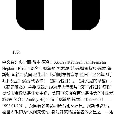
1864
中文名：奥黛丽·赫本 原名：Audrey Kathleen van Heemstra
Hepburn-Ruston 别名：奥黛丽·凯瑟琳·范·赫姆斯特拉·赫本-鲁
斯顿 国籍：英国 出生地：比利时布鲁塞尔 生日：1929年 5月
4日 职业：演员 代表作：《罗马假日》，《蒂凡尼的早餐》，
《窈窕淑女》 主要成就：1954年凭借影片《罗马假日》获得
奥斯卡金像奖最佳女主角，美国电影协会百年最伟大的电影第
3名等 简介：Audrey Hepburn（奥黛丽·赫本，1929.05.04——
1993.01.20），英国著名电影和舞台剧女演员，奥斯卡影后，
被世人敬仰为“人间天使”。身为好莱坞最著名的女星之一，她