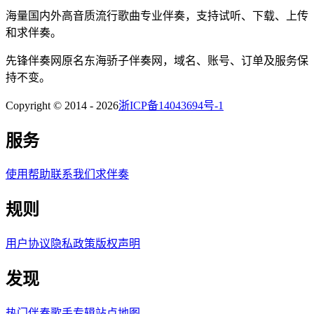
海量国内外高音质流行歌曲专业伴奏，支持试听、下载、上传
和求伴奏。
先锋伴奏网
原名
东海骄子伴奏网
，域名、账号、订单及服务保
持不变。
Copyright © 2014 -
2026
浙ICP备14043694号-1
服务
使用帮助
联系我们
求伴奏
规则
用户协议
隐私政策
版权声明
发现
热门伴奏
歌手
专辑
站点地图