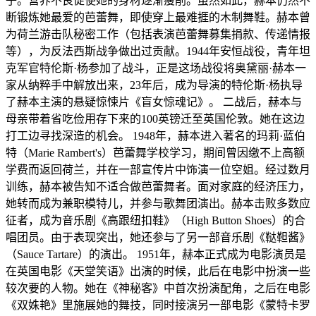
子。营养不良促使她的身材逐渐瘦削。虽然如此，赫本仍然不
断锻炼她最爱的芭蕾舞，即使穿上最难捱的木制舞鞋。赫本曾
为荷兰游击队秘密工作（包括表演芭蕾舞募集捐款、传递情报
等），为反法西斯战争做出过贡献。1944年安恒战役，青年坦
克军官特伦斯·杨参加了战斗，正是这场战役将奥黛丽·赫本一
家从纳粹手中解放出来，23年后，成为导演的特伦斯·杨执导
了赫本主演的悬疑惊悚片《盲女惊魂记》。 二战后，赫本与
母亲带着省吃俭用存下来的100英镑迁至英国伦敦。她在这边
打工边寻找深造的机会。 1948年，赫本进入著名的玛莉·蓝伯
特（Marie Rambert's）芭蕾舞学校学习，期间曾因缴不上高额
学费而返回荷兰，并在一部宣传片中饰演一位空姐。经过数月
训练，赫本被告知不适合做芭蕾舞者。面对家庭的经济压力，
她转而成为兼职模特儿，并参与歌舞团演出。赫本击败多数应
征者，成为音乐剧《高跟纽扣鞋》（High Button Shoes）的合
唱团员。由于表现突出，她还参与了另一部音乐剧《鞑靼酱》
（Sauce Tartare）的演出。 1951年，赫本正式成为电影演员是
在英国电影《天堂笑语》出演的时候，此后在电影中扮演一些
较次要的人物。她在《神秘客》中首次扮演配角，之后在电影
《双姝艳》里施展她的舞技，同时接演另一部电影《蒙特卡罗