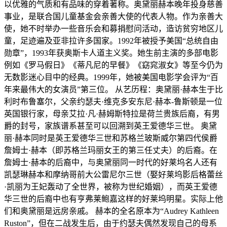
以优雅的气质和有品味的穿着著称。奥黛丽赫本晚年投身慈善
事业，是联合国儿童基金会亲善大使的代表人物。作为亲善大
使，她不时举办一些音乐会和募捐慰问活动，造访贫穷地区儿
童，足迹遍及亚非拉许多国家。1992年被授予美国“总统自由
勋章”，1993年获奥斯卡人道主义奖。她生前主演的多部电影
例如《罗马假日》《蒂凡尼的早餐》《窈窕淑女》等至今仍为
无数影迷心目中的经典。1999年，她被美国电影学会评为“百
年来最伟大的女演员”第三位。 从艺历程：奥黛丽·赫本生于比
利时布鲁塞尔，父亲约瑟夫·维克多安东尼·赫本-鲁斯顿是一位
英国银行家，母亲艾拉·凡·赫姆斯特拉是荷兰贵族后裔，有男
爵的封号，家族谱系甚至可以回溯到英王爱德华三世。 奥黛
丽·赫本同时是英王爱德华三世和苏格兰玻斯威尔第四代侯爵
詹姆士·赫本（即苏格兰玛丽女王的第三任丈夫）的后裔。在
詹姆士·赫本的后裔中，与奥黛丽同一时代的好莱坞名人还有
凯瑟琳赫本和摩纳哥前大公雷尼尔三世（娶好莱坞影后格蕾丝
·凯丽为王妃轰动了全世界，被称为世纪婚姻），而英王爱德
华三世的后裔中也有亨弗莱鲍嘉这样的好莱坞明星。实际上他
们和奥黛丽是远房亲戚。 赫本的全名原本为“Audrey Kathleen
Ruston”，但在二战发生后，由于约瑟夫偶然发现自己的母系