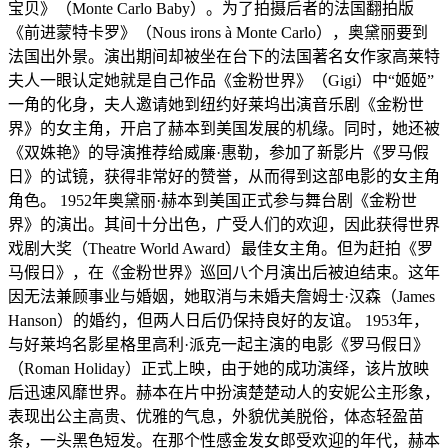
宝贝》（Monte Carlo Baby）。为了拍摄后者的法国翻拍版
《前进蒙特卡罗》（Nous irons à Monte Carlo），奥黛丽要到
法国出外景。演出期间却被坐在台下的法国著名女作家高莱特
夫人一眼认定她就是自己作品《金粉世界》（Gigi）中“姬姬”
一角的化身，夫人邀请她到纽约好莱坞出演音乐剧《金粉世
界》的女主角，开启了赫本到美国发展的机缘。同时，她还被
《双姝艳》的导演推荐给威廉·惠勒，参加了新影片《罗马假
日》的试镜，获得非常好的赞誉，从而得到这部电影的女主角
角色。 1952年奥黛丽·赫本到美国正式参与舞台剧《金粉世
界》的演出。其间十分出色，广受人们的欢迎，因此获得世界
戏剧大奖（Theatre World Award）最佳女主角。但为赶拍《罗
马假日》，在《金粉世界》巡回八个月演出后被迫结束。这年
因无法兼顾事业与婚姻，她取消与未婚夫詹姆士·汉森（James
Hanson）的婚约，但两人日后仍保持良好的友谊。 1953年，
与好莱坞名影星格里高利·派克一起主演的电影《罗马假日》
（Roman Holiday）正式上映，由于她的成功演绎，该片放映
后迅速风靡世界。赫本在片中扮演楚楚动人的安妮公主形象，
表现出公主高贵、优雅的气息，外貌优美脱俗，体态轻盈苗
条，一头黑色短发。在那个性感金发女郎受欢迎的年代，赫本