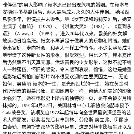
魂伴侣”的男人影响了赫本原已经出现危机的婚姻。在赫本与
安德烈·多蒂离婚后，两人最后成为永久的人生伴侣。 她虽然
息影多年，但演技并未逊色。继《罗宾汉和玛莉安》后，她又
主演了《血统》（1979）、《哄堂大笑》（1981）、《直到永
远》（Always）（1989）。进入70年代以来，欧美的妇女解
放运动日趋高涨。妇女不再满足于做男人的玩物和附庸。她们
走出家庭，走向社会，和男人一样工作奋斗。不少女演员成功
地塑造了这种新女性的形象，很受欢迎。相比之下，赫本复出
后仍然跳不出天真无邪、活泼善良的少女形象，这就不能不给
人一种落伍、怀旧的感觉，令人感到哀叹、惋惜，这也是她重
返影坛后所拍四部影片均不很受欢迎的主要原因之一。 无论
如何，奥黛丽·赫本的一生，是光辉灿烂的一生，她在黄金时
代所创造的银幕形象，正如她自身一样，留给人们美好的印象
太强烈了。她在电影史上所占的独特的一页，是不会被岁月所
抹掉的。1991年4月22日，美国林肯中心电影协会向赫本授予
Gala荣誉奖，该项奖自1972年起每年向全世界最资深望重的艺
术大师颁发，获奖者先后有卓别林、劳伦斯·奥立弗、伊丽莎
白泰勒、詹姆斯史都华等影界巨星，这是对赫本影坛生涯以及