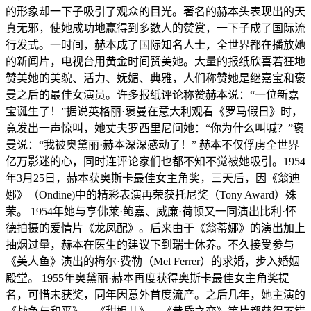
的形象却一下子吸引了观众的目光。著名的赫本头表现出的天
真无邪，使她成功地赢得到多数人的赞赏，一下子成了国际流
行发式。一时间，赫本成了国际知名人士，全世界都在播放她
的新闻片，电视台用黄金时间赞美她。大量的报纸欣喜若狂地
赞美她的美貌、活力、妩媚、典雅，人们称赞她是继嘉宝和褒
曼之后的最佳女演员。许多报纸评论称赞赫本说：“一位新嘉
宝诞生了！”据说英格丽·褒曼在意大利观看《罗马假日》时，
竟发出一声惊叫，她丈夫罗西里尼问她：“你为什么叫喊？”褒
曼说：“我被奥黛丽·赫本深深感动了！” 赫本不仅俘虏全世界
亿万影迷的心，同时连评论家们也都不知不觉被她吸引。1954
年3月25日，赫本获奥斯卡最佳女主角奖，三天后，因《翁迪
娜》（Ondine)中的精彩表演再荣获托尼奖（Tony Award）殊
荣。 1954年她与亨佛莱·鲍嘉、威廉·荷顿又一同演出比利·怀
德拍摄的爱情片《龙凤配》。后来由于《翁蒂娜》的演出加上
抽烟过量，赫本在医生的建议下到瑞士休养。不久接受参与
《美人鱼》演出的梅尔·费勒（Mel Ferrer）的求婚，步入婚姻
殿堂。 1955年奥黛丽·赫本再度获得奥斯卡最佳女主角奖提
名，可惜未获奖，同年因意外首度流产。之后几年，她主演的