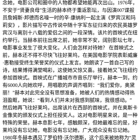
念她，电影公司和圈中的人物都希望她能再次出山。1976年，
不安于“贤妻良母”生活的赫本终于重返影坛，与因演007谍报
员詹姆斯·邦德而名噪一时的辛·康纳利一起主演《罗宾汉和玛
莉安》，影片描写中古传说中随十字军东征归来的农民英雄罗
宾汉与离别十八载的爱侣之间的一段深情。该片的首映式在纽
约举行。当赫本前往出席之前，她非常不安，阔别影坛七年，
电影事业发生了很大变化，人们会怎样对待她？ 在首映式之
前，赫本还不得不尽快飞往好莱坞，在美国电影学院表彰威廉
·惠勒接受终生荣誉奖的仪式上发言。她朗读了一首自己写的
诗，结果博得满堂喝彩，这使她又惊又喜。接着她又飞往纽约
参加首映式。首映式在广播城市市音乐厅举行，赫本一到，约
有6000人向她欢呼，用唱歌的声调齐唱到：“我们爱你，奥黛
丽！”赫本对此完全没有思想准备，她被人们的热情感动得热
泪盈眶，她说：“看到人们并未对我感到腻味，我很感动。”
然后她再飞往好莱坞，出席该片在西部的首映式，并在奥斯卡
金像奖的颁发仪式上担任授奖人。这对电影明星来说，是一种
特殊的荣誉。赫本息影七年，感触颇深，但她最难忘的是，好
莱坞没有忘记她，电影没有忘记她，广大观众没有忘记她。
1980年冬赫本遇见了罗伯特·沃尔德斯，这个后来被她称为“灵