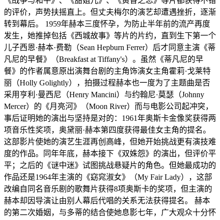
《战争与和平》、《甜姐儿》、《黄昏之恋》等片都获得不错
的评价，声势扶摇直上。但丈夫梅尔的演艺却遭遇挫折，逐渐
转到幕后。 1959年赫本三度怀孕，为防止半年前的流产再度
发生，她推掉包括《西城故事》等片的片约，直到生下第一个
儿子西恩·赫本·费勒（Sean Hepburn Ferrer）后才同意主演《蒂
凡尼的早餐》（Breakfast at Tiffany's）。虽然《蒂凡尼的早
餐》的作者属意原出演舞台剧的主角饰演女主角霍莉·戈莱特
丽（Holly Golightly），拍摄过程赫本也一度为了主题曲是否
采用亨利·曼西尼（Henry Mancini）与约翰尼·莫瑟（Johnny
Mercer）的《月亮河》（Moon River）而与电影公司起冲突，
事后证明她的演出与坚持是对的：1961年奥斯卡金像奖获得两
项音乐性奖项，奥黛丽·赫本第四度获得最佳女主角的提名。
这部影片使她的演艺生涯再创高峰，但她开始挑战更有演技难
度的作品。同年年底，赫本接下《双姝怨》的演出，但评价平
平；之后的《谜中迷》试图挑战悬疑片的角色。但她最成功的
作品还是1964年主演的《窈窕淑女》（My Fair Lady），这部
改编自同名音乐剧的歌舞片获得8项奥斯卡的奖项，但主演的
赫本却因导演让由别人幕后代唱的关系无法获得提名。 赫本
的第二次婚姻，与多蒂的结合使她息影七年，广大观众十分怀