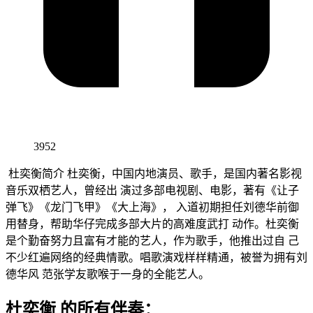
3952
杜奕衡简介 杜奕衡，中国内地演员、歌手，是国内著名影视
音乐双栖艺人，曾经出 演过多部电视剧、电影，著有《让子
弹飞》《龙门飞甲》《大上海》， 入道初期担任刘德华前御
用替身，帮助华仔完成多部大片的高难度武打 动作。杜奕衡
是个勤奋努力且富有才能的艺人，作为歌手，他推出过自 己
不少红遍网络的经典情歌。唱歌演戏样样精通，被誉为拥有刘
德华风 范张学友歌喉于一身的全能艺人。
杜奕衡 的所有伴奏：