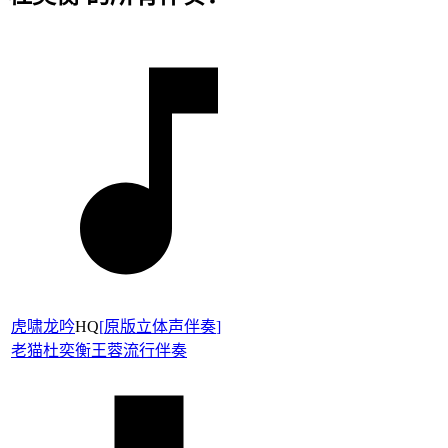
虎啸龙吟
HQ
[
原版立体声伴奏
]
老猫
杜奕衡
王蓉
流行伴奏