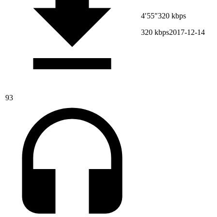
4′55″
320 kbps
320 kbps
2017-12-14
93