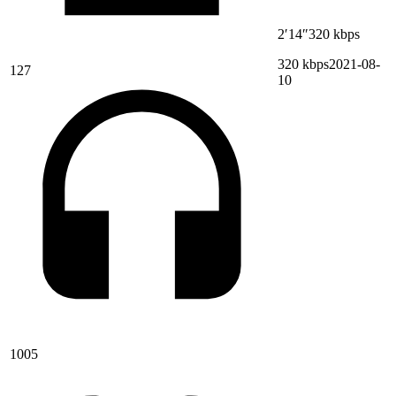
2′14″
320 kbps
320 kbps
2021-08-
127
10
1005