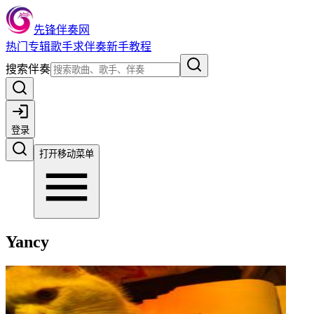
先锋伴奏网
热门
专辑
歌手
求伴奏
新手教程
搜索伴奏
登录
打开移动菜单
Yancy