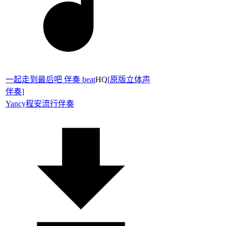
一起走到最后吧 伴奏 beat
HQ
[
原版立体声
伴奏
]
Yancy
程安
流行伴奏