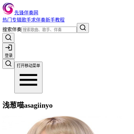
先锋伴奏网
热门
专辑
歌手
求伴奏
新手教程
搜索伴奏
登录
打开移动菜单
浅葱喵asagiinyo