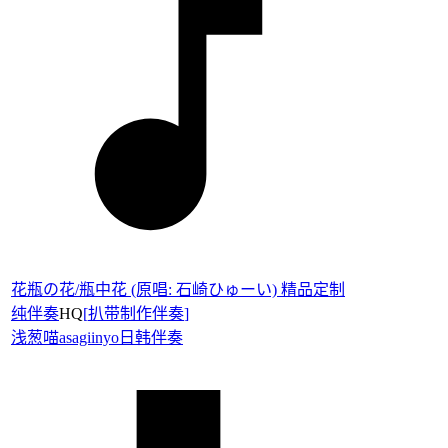
花瓶の花/瓶中花 (原唱: 石崎ひゅーい) 精品定制
纯伴奏
HQ
[
扒带制作伴奏
]
浅葱喵asagiinyo
日韩伴奏