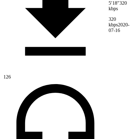
5′18″
320
kbps
320
kbps
2020-
07-16
126