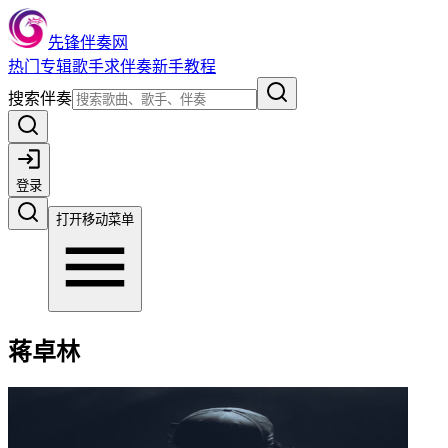
先锋伴奏网
热门
专辑
歌手
求伴奏
新手教程
搜索伴奏
登录
打开移动菜单
蒋卓林