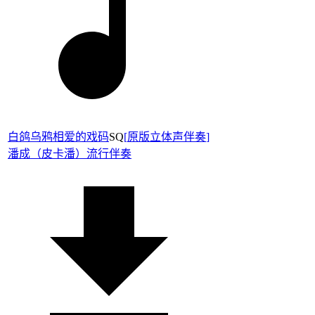
白鸽乌鸦相爱的戏码
SQ
[
原版立体声伴奏
]
潘成（皮卡潘）
流行伴奏