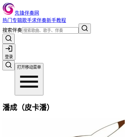
先锋伴奏网
热门
专辑
歌手
求伴奏
新手教程
搜索伴奏
登录
打开移动菜单
潘成（皮卡潘）