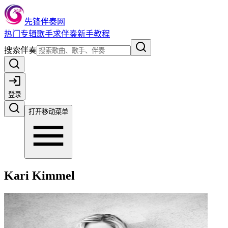
先锋伴奏网
热门
专辑
歌手
求伴奏
新手教程
搜索伴奏
登录
打开移动菜单
Kari Kimmel