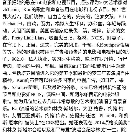
音乐把她的歌在650电影和电视节目，还被评为50大艺术家对
vh1.com。Kari的歌曲和声音被用在电影和电视节目，如：世
界大战Z，我们跳舞，自由自在的，完美的，追梦女孩，Ella
Enchanted，白鸡，瓦力，模拟人生3和4，办公室，年轻与躁
动，大胆而美丽，美国滑稽家庭录像，箭，粉碎，新来的女
孩，Pretty Little Liars，吸血鬼日记，格林，NCIS，好妻子，
在穹顶下，正当，达夫，完美的I和II，干预，和Southpaw夜店
等等。她的歌曲也被用于广告和预告片的电影和电视节目的房
子，90210，私人执业，实习医生格蕾，晚上在罗丹特，行尸
走肉，美丽的生物，坚韧。目前Kari已书面和/或唱14主题歌
曲…包括培养目前进入它的第五季和最近的梦工厂表演骑自由
精神。Kari的声音可以在许多国家的电视广告，如日产，果
冻，Sara Lee听到，以及最近的谷歌。Kari已经对相机性能的
节目和电影如NCIS，演唱中间，和阿尔帕西诺的电影“想
象”。她为几位她过去几年非常尊敬的艺术家们演唱了背景音
乐。Kari演唱的艺术家如林戈·斯塔尔，大卫·格鲁，约翰·梅
尔，艾丽西亚凯斯，约翰·传奇，史提夫·汪达，Pharrell，和凯
斯·厄本的“披头士”在CBS播出。她还表现在“2014项格莱美奖”
和林戈·斯塔尔合唱以及和平与爱”演唱会纪念林戈“一生。除