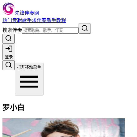
先锋伴奏网
热门
专辑
歌手
求伴奏
新手教程
搜索伴奏
登录
打开移动菜单
罗小白