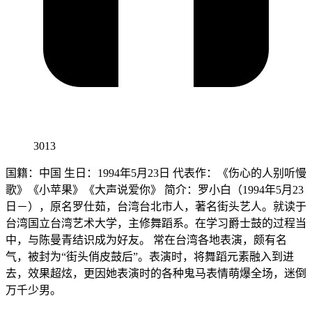
3013
国籍：中国 生日：1994年5月23日 代表作：《伤心的人别听慢
歌》《小苹果》《大声说爱你》 简介：罗小白（1994年5月23
日－），原名罗仕茹，台湾台北市人，著名街头艺人。就读于
台湾国立台湾艺术大学，主修舞蹈系。在学习爵士鼓的过程当
中，与陈曼青结识成为好友。 常在台湾各地表演，颇有名
气，被封为“街头俏皮鼓后”。表演时，将舞蹈元素融入到进
去，效果超炫，更因她表演时的各种鬼马表情萌爆全场，迷倒
万千少男。