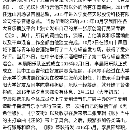
人郭启亮的首张个人原创专辑《时光坛》中《醉梦》、《合欢
树》、《时光坛》进行吉他声部以外的所有乐器编曲。2014年
任远山剧场录音棚总监，2015年进入宁夏盛天彩股份科技有限
公司任录音棚总监。 当你听到这声响 2015年10月李晨阳在各
大音乐播放平台上独立发布自己的第一张原创流行民谣专辑
《逆》。其中，所有的词曲创作，演唱，吉他演奏和乐器编曲
以及干声混音工作全都由他独立完成。10月2日在银川市凤凰
城下国际青年旅舍酒馆举行了个人专辑首发专场，获得了意外
好评。当月23日，在中宁老乐手酒吧举行了第二场专辑首发弹
唱会。 李晨阳乐队正式成立 2016年2月1日，李晨阳乐队正式
成立，其中主音吉他由好友纳春亮担纲，手风琴手经过在大学
音乐学院选拔最终定为在校学生张萌来担任，打击乐手由李晨
阳大学好友及同学陈冀翔担纲，乐队一经筹建，就开始了紧张
排练，2016年除夕当天都没有休息，2月12日（大年初五），
李晨阳携乐队全体成员登上宁夏制造音乐厂牌主办的“宁夏制
造新年摇滚音乐季”进行表演，第一次将自己的原创作品《黑
色佳酿》、《宁安街》以及收录在后来第二张专辑《顺》当中
的主打单曲《汪伦》带上了舞台。之后，频繁参加各类演出，
进行锻炼和磨合。 《顺》整装待发 2016年5月，李晨阳辞职，