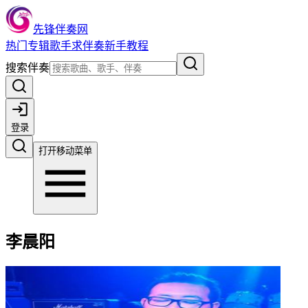
先锋伴奏网
热门
专辑
歌手
求伴奏
新手教程
搜索伴奏
登录
打开移动菜单
李晨阳