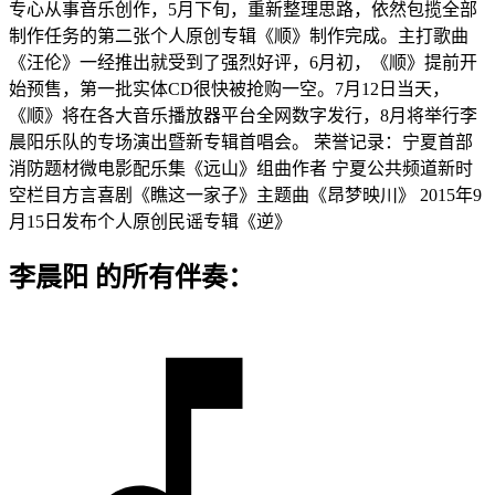
专心从事音乐创作，5月下旬，重新整理思路，依然包揽全部
制作任务的第二张个人原创专辑《顺》制作完成。主打歌曲
《汪伦》一经推出就受到了强烈好评，6月初，《顺》提前开
始预售，第一批实体CD很快被抢购一空。7月12日当天，
《顺》将在各大音乐播放器平台全网数字发行，8月将举行李
晨阳乐队的专场演出暨新专辑首唱会。 荣誉记录：宁夏首部
消防题材微电影配乐集《远山》组曲作者 宁夏公共频道新时
空栏目方言喜剧《瞧这一家子》主题曲《昂梦映川》 2015年9
月15日发布个人原创民谣专辑《逆》
李晨阳 的所有伴奏：