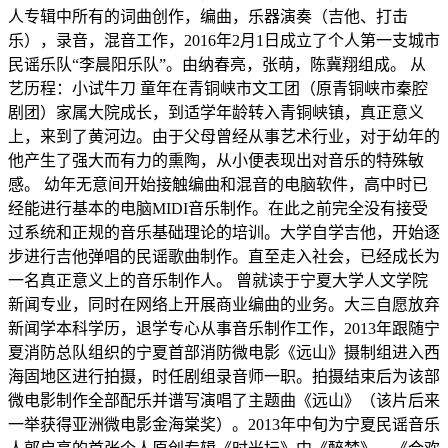
人专辑中所有的词曲创作，编曲，乐器演奏（吉他、打击
乐），录音，混音工作，2016年2月1日成立了个人第一支城市
民谣乐队“李晨阳乐队”。由纳春亮，张萌，陈冀翔组成。 从
艺历程：小试牛刀 童年在青铜峡市文工团（原青铜峡市秦腔
剧团）家属大院成长，到适学年龄转入青铜峡镇，真正意义
上，来到了黄河边。由于父母曾经从事艺术行业，对于幼年的
他产生了强大而有力的熏陶，从小便表现出对音乐的特殊敏
感。 幼年无意间开始接触编曲和混音的电脑软件，高中时已
经能进行基本的电脑MIDI音乐制作。在此之前完全没有接受
过系统和正规的音乐基础理论的培训。大学自学吉他，开始逐
步进行吉他弹唱的民谣歌曲制作。直至走入社会，已经成长为
一名真正意义上的音乐制作人。 曾就读于宁夏大学人文学院
新闻专业，同时在网络上开展商业编曲的业务。大三自愿放弃
新闻学本科学历，退学专心从事音乐制作工作，2013年跟随宁
夏消防总队组织的宁夏首部消防微电影《远山》摄制组进入西
海固地区进行拍摄，时任剧组录音师一职。拍摄结束后为该部
微电影制作全部配乐并谱写演唱了主题曲《远山》（该片后来
一举获得亚洲微电影金海棠奖）。2013年中旬为宁夏民谣音乐