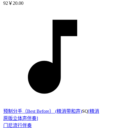
92
￥20.00
预制分手（Best Before） (精消带和声)
SQ
[
精消
原版立体声伴奏
]
门尼
流行伴奏