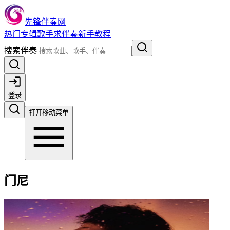
先锋伴奏网
热门
专辑
歌手
求伴奏
新手教程
搜索伴奏
登录
打开移动菜单
门尼