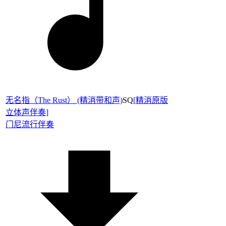
无名指（The Rust） (精消带和声)
SQ
[
精消原版
立体声伴奏
]
门尼
流行伴奏