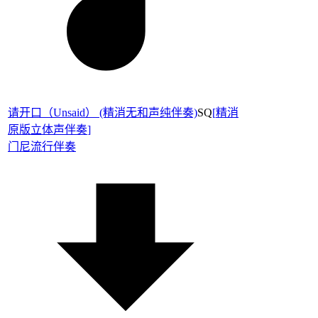
请开口（Unsaid） (精消无和声纯伴奏)
SQ
[
精消
原版立体声伴奏
]
门尼
流行伴奏