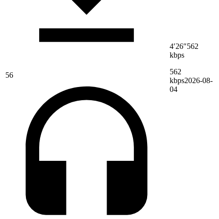
4′26″
562
kbps
562
56
kbps
2026-08-
04