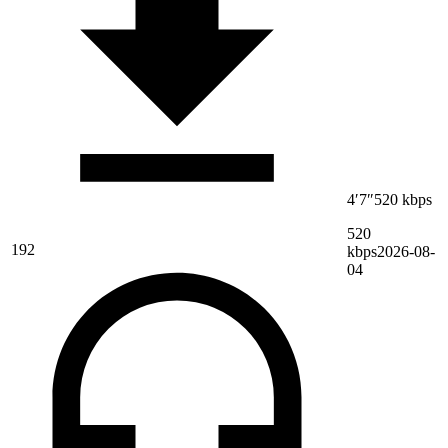
4′7″
520 kbps
520
192
kbps
2026-08-
04