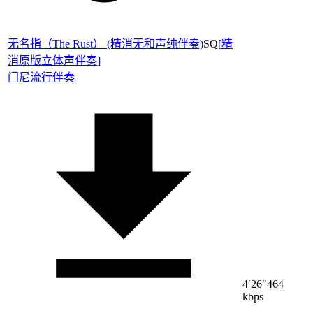
无名指（The Rust） (精消无和声纯伴奏)
SQ
[
精
消原版立体声伴奏
]
门尼
流行伴奏
4′26″
464
kbps