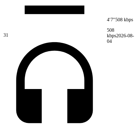
4′7″
508 kbps
508
31
kbps
2026-08-
04