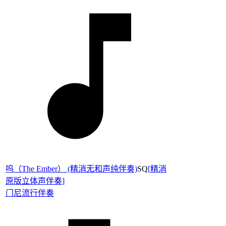
呜（The Ember） (精消无和声纯伴奏)
SQ
[
精消
原版立体声伴奏
]
门尼
流行伴奏