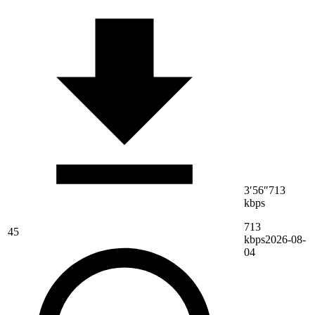
3′56″
713
kbps
713
45
kbps
2026-08-
04