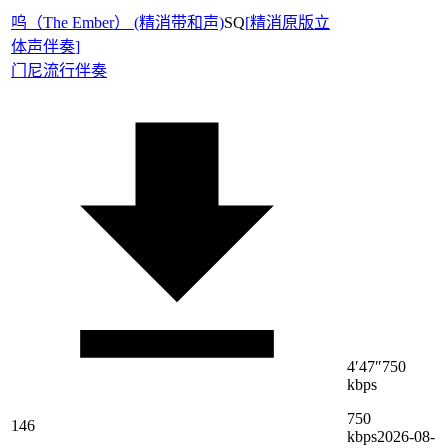
呜（The Ember） (精消带和声)
SQ
[
精消原版立
体声伴奏
]
门尼
流行伴奏
4′47″
750
kbps
750
146
kbps
2026-08-