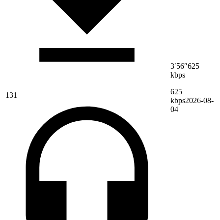
3′56″
625
kbps
625
131
kbps
2026-08-
04