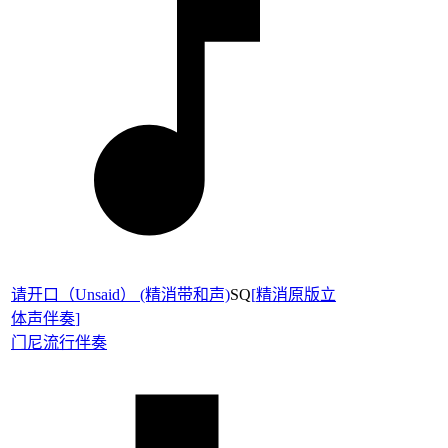
请开口（Unsaid） (精消带和声)
SQ
[
精消原版立
体声伴奏
]
门尼
流行伴奏