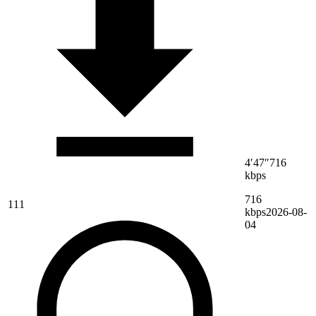
4′47″
716
kbps
716
111
kbps
2026-08-
04