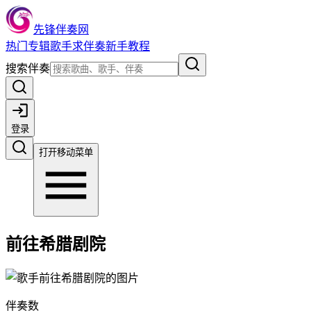
先锋伴奏网
热门
专辑
歌手
求伴奏
新手教程
搜索伴奏
登录
打开移动菜单
前往希腊剧院
伴奏数