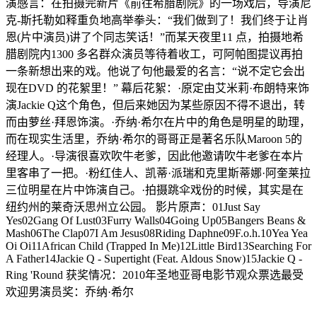
演感言：在拍摄完新片《前往希腊剧院》的一场戏后，导演尼
克-斯托勒如释重负地高举拳头：“我们做到了！我们终于让肖
恩(片中演员)讲了个同志笑话！”而某天夜里11 点，拍摄地希
腊剧院内1300 多名群众演员等待着收工，可阿帕图提议再拍
一条新想出来的戏。他说了句他最爱的名言：“说不定它会出
现在DVD 的花絮里！” 幕后花絮：·原定由艾米莉·布朗特来饰
演Jackie Q这个角色，但后来她因为某些原因不得不退出，转
而由萝丝·拜恩饰演。·乔纳·希尔在片中的角色是明星的助理，
而在现实生活里，乔纳·希尔的哥哥正是著名乐队Maroon 5的
经理人。·导演很喜欢吹牛老爹，因此他邀请吹牛老爹在本片
里客串了一把。·粉红佳人、凯蒂·派瑞和克里斯蒂娜·阿奎莱拉
三位明星在片中饰演自己。·拍摄跳伞戏份的时候，其实是在
纽约州的莱奇沃思州立公园。 影片原声：01Just Say
Yes02Gang Of Lust03Furry Walls04Going Up05Bangers Beans &
Mash06The Clap07I Am Jesus08Riding Daphne09F.o.h.10Yea Yea
Oi Oi11African Child (Trapped In Me)12Little Bird13Searching For
A Father14Jackie Q - Supertight (Feat. Aldous Snow)15Jackie Q -
Ring 'Round 获奖情况：2010年圣地亚哥电影节观众票选最受
欢迎男演员奖：乔纳·希尔