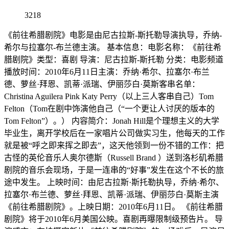
3218
《前往希腊剧院》电影是由尼古拉斯-斯托勒导演执导，乔纳-
希尔与拉塞尔-布兰德主演。 基本信息：电影名称：《前往希
腊剧院》类型：喜剧 导演：尼古拉斯-斯托勒 分类：电影频道
播放时间：2010年6月11日主演：乔纳·希尔、拉塞尔·布兰
德、萝丝·拜恩、凯蒂·派瑞、伊丽莎白·莫斯客串名单：
Christina Aguilera Pink Katy Perry（以上三人客串自己）Tom
Felton（Tom在剧中饰演他自己（“一个更让人讨厌的版本的
Tom Felton”）。） 内容简介：Jonah Hill是个理想主义的大学
毕业生，离开学校后在一家唱片公司做实习生，他每天的工作
就是被“呼之即来挥之即去”，这天他领到一份不错的工作：把
古怪的英伦音乐人奥尔德斯（Russell Brand ）送到洛杉矶希腊
剧院的音乐会现场，于是一连串的“好事”发生在这个不长的旅
途中发生。 上映时间：由尼古拉斯·斯托勒执导，乔纳·希尔、
拉塞尔·布兰德、萝丝·拜恩、凯蒂·派瑞、伊丽莎白·莫斯主演
《前往希腊剧院》。上映日期：2010年6月11日。 《前往希腊
剧院》将于2010年6月美国公映。喜剧再曝限制级预告片。 导