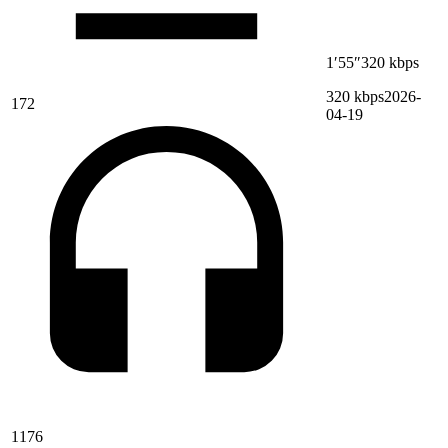
1′55″
320 kbps
320 kbps
2026-
172
04-19
1176