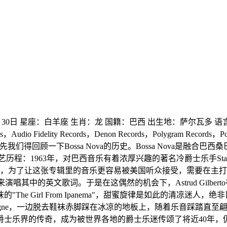
生日：1940年 3月 30日 星座：白羊座 生肖：龙 国籍：巴西 出生地：萨尔
，Audio Fidelity Records，Denon Records，Polygram Records
奇。首先我们得回顾一下Bossa Nova的历史。Bossa Nova
63年，对巴西音乐有着浓厚兴趣的著名冷爵士乐手Stan Getz邀请巴西著
Gilberto》，为了让这张专辑里的音乐更容易被美国听众接受，需要在主打歌曲《
ud Gilberto来演唱其中的英文歌词。于是在这偶然的机会下，Astru
 Girl From Ipanema"，甜蜜旋律是如此的清凉迷人，绝
 Champagne，一边脱去鞋袜赤脚踩在冰凉的地板上，随着乐音踩踏
个爵士乐界的传奇，成为被世界各地的爵士乐迷传颂了将近40年，仍