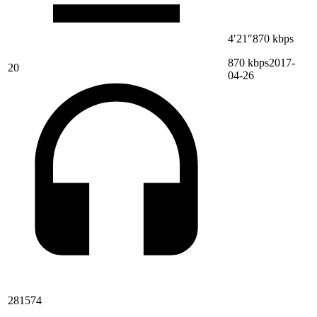
4′21″
870 kbps
870 kbps
2017-
20
04-26
281574