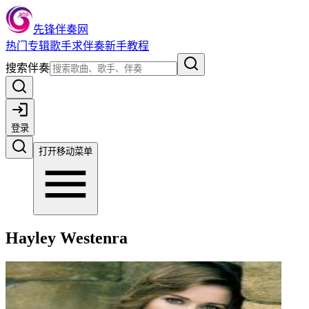
先锋伴奏网
热门
专辑
歌手
求伴奏
新手教程
搜索伴奏
登录
打开移动菜单
Hayley Westenra