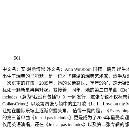
561
中文名：安·温斯博恩 外文名：Ann Winsborn 国籍：瑞典 出生地：
出生于瑞典的马尔默，是一位才华横溢的瑞典艺术家、歌手及
一次沉重的打击，2005年，她的父亲离世，享年59岁，这无疑是她
犹如一颗新星冉冉升起。紧接着，同年，她的第二首单曲《Be The On
includes（意为“我没有包括”）》一同发行，这张专辑不仅
Collar-Crime》以及第四张专辑中的主打歌《La La Love o
让她在国际乐坛上逐渐崭露头角。 值得一提的是，《Everythi
的第三首单曲《Je n'ai pas includes》更是成为
仅用英语演唱，还在《Je n'ai pas includes》以及第