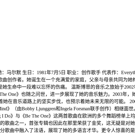
马尔默 生日：1981年7月5日 职业：创作歌手 代表作：Everything 
歌曲创作者。她诞生在一个充满爱的家庭，父亲与母亲共同为她构
生命中一段难以忘怀的伤痛。 温斯博恩的音乐之旅始于2002年，那一
e》也随之问世，进一步展现了她的音乐魅力。2003年，她的首张专辑《Ev
标志着她在音乐道路上的坚实步伐，也预示着她未来无限的可能。 20
n my Mind》（由Bobby Ljunggren和Ingela Forsm
ng I Do》与《Be The One》这两首歌曲在欧洲的多个舞
了2004年最受欢迎的歌曲之一，首张专辑也因此在那里荣获了金奖，这
二张专辑的部分歌曲中融入了法语，展现了她的多语言才华。更令人惊喜的是，2