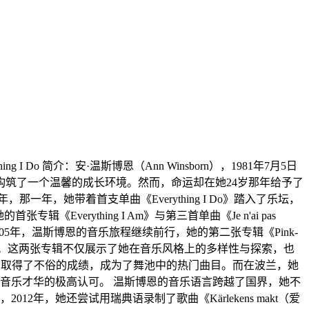
I Do 简介：安·温斯博恩（Ann Winsborn），1981年7月5日
筑了一个温馨的成长环境。然而，命运却在她24岁那年给予了
年，她带着首支单曲《Everything I Do》踏入了乐坛，
erything I Am》与第三首单曲《Je n'ai pas
05年，温斯博恩的音乐旅程继续前行，她的第二张专辑《Pink-
an联手创作）相继面世。这两张专辑不仅展示了她在音乐风格上的多样性与探索，也
蹈榜单上均取得了不俗的成绩，成为了舞池中的热门曲目。而在波兰，她
无疑是对她音乐才华的极高认可。 温斯博恩的音乐语言跨越了国界，她不
012年，她还尝试用瑞典语录制了歌曲《Kärlekens makt（爱