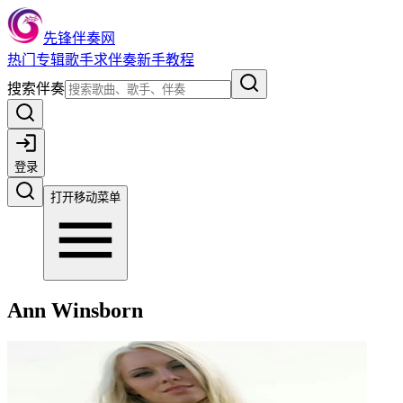
先锋伴奏网
热门
专辑
歌手
求伴奏
新手教程
搜索伴奏
登录
打开移动菜单
Ann Winsborn