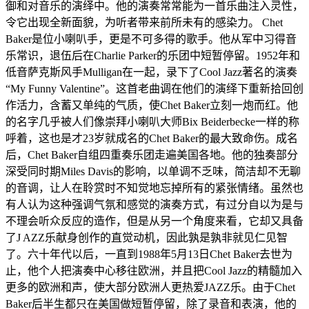
御和对音乐的演绎中。他的演奏常常能为一首乐曲注入灵性，
令它出现全新面貌，为听者带来前所未有的感染力。 Chet
Baker是位小喇叭手，更是不可多得的歌手。他从军中习得音
乐常识，退伍后在Charlie Parker的乐团中短暂停留。1952年和
低音萨克斯风手Mulligan在一起，录下了Cool Jazz著名的演奏
“My Funny Valentine”。这首老曲调在他们的演绎下重新拾回创
作活力，含蓄又单纯的气质，使Chet Baker立刻一炮而红。他
的名字几乎被人们像崇拜小喇叭大师Bix Beiderbecke一样的称
呼着，这也是才23岁就成名的Chet Baker的最大致命伤。成名
后，Chet Baker自组四重奏乐团走遍美国各地。他的独奏部分
深受同时期Miles Davis的影响，以单调不乏味，简洁却不无聊
的音调，让人在聆赏时不知觉地忘掉所有的紧张情绪。虽然也
有人认为这种强调气氛和感觉的演奏方式，有过分自以为是与
不理会听众反应的造作，但是从另一个角度来看，它却又具备
了J AZZ乐献身创作的直觉动机，因此孰是孰非就见仁见智
了。六十年代以后，一直到1988年5月13日Chet Baker去世为
止，他个人把演奏中心移往欧洲，并且把Cool Jazz的精髓加入
更多的欧洲和声，使大部分欧洲人更热爱JAZZ乐。由于Chet
Baker后半生都只在美国做短暂停留，除了录音和表演，他的