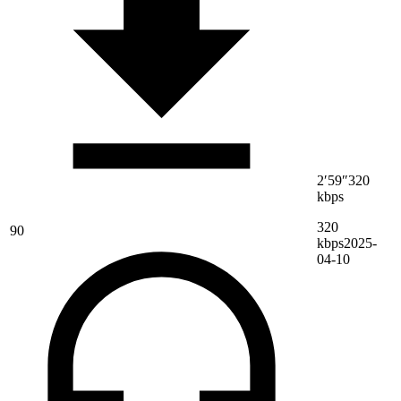
2′59″
320
kbps
320
90
kbps
2025-
04-10