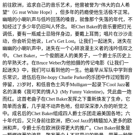
前往欧洲，追求自己的音乐艺术，他曾被誉为“伟大的白人希
望”（G reat White Hope），但多年的药瘾使他生活极不正常。
幽暗的小喇叭声与低吟回荡的嗓音，就像那个失落的年代，不
知经过了多少年仍旧叫人怀念。 听Chet Baker的音乐要把灯光
调低，要有一瓶威士忌陪伴身边，要戴上耳筒；唱片在沙沙走
动，你会听见他说，Let"s Get Lost。让我们一起迷失，迷失在
幽幽的小喇叭声中，迷失在一个心碎浪漫主义者的浅吟低叹之
中。 Chet Baker，一个俊朗迷人的美男子，一个爵士乐历史上
的早熟天才。在Bruce Weber为他拍摄的传记电影《让我们一
起迷失》中，我们可以看到他的一生。他最早从军队中学到音
乐常识，退伍后在Be-bopy Charlie Parker的乐团中作过短暂的
停留，23岁时，和低音色士风手Mulligan一起录下Cool Jazz著
名的演奏《我可笑的情人》(My Funny Valentine)，凭此曲一炮
而红。这首老曲子在Chet Baker发挥之下重新焕发了生命，它
简单而含蓄，几乎是不动声色地，但却深深渗入你的听觉之
中。成名后的Chet Baker组成四人爵士乐团走遍美国各地；六
十年代后，又只身前往欧洲，把Cool Jazz的精髓加入更多的欧
洲和声，令爵士乐在欧洲获得更大的推广。Chet Baker就象是