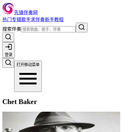
先锋伴奏网
热门
专辑
歌手
求伴奏
新手教程
搜索伴奏
登录
打开移动菜单
Chet Baker