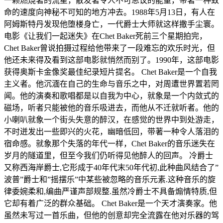
一颗燃烧著的流星，散发著令人不可思议的能量，带著一种致
命的速度向神秘不可知的地方冲去。1988年5月13日，有人在
阿姆斯特丹发现他堕楼身亡，一代爵士大师就这样撒手尘寰。
电影《让我们一起迷失》在Chet Baker死前三个星期拍完，
Chet Baker曾说拍摄过程给他带来了一段难忘的欢乐时光，但
他还未来得及看到这部电影就悄然而别了。1990年，这部电影
获得奥斯卡金像奖最佳纪录短片提名。 Chet Baker是一个自我
主义者。他沉湎在自己的生命与音乐之中，对周遭世界置若罔
闻。他的演奏和歌唱都是以自我为中心，就象是一个内敛式的
磁场，听者只能被他的音乐吸进去，而他从不迁就听者。他的
小喇叭就象一个街头失意的醉汉，在感觉的世界中到处游走，
不时迸发出一些即兴的火花，幽暗低回，带著一种令人落泪的
宿命感。就象那个失落的年代一样，Chet Baker的音乐迷失在
岁月的隧道里，但至今我们仍听得见他醉人的回声。 冷爵士
又称西海岸爵士,它形成于40年代末50年代初,此种曲风结合了”
波普”爵士和”摇摆乐”中某些被忽略的音乐元素.这种音乐的旋
律委婉柔和,编曲严谨声部规整.虽然冷爵士不具备煽情特质,但
它却有着广泛的群众基础。 Chet Baker是一个天才演奏家。他
虽然未写过一首乐曲，但他的创意却完全流露在他对乐器的驾