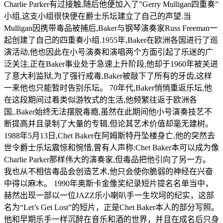
Charlie Parker有过接触,随后他便加入了”Gerry Mulligan四重奏”
小组,这支小组很快便在爵士乐坛建立了自己的声望.当
Mulligan因携带毒品被捕后,Baker与钢琴演奏家Russ Freeman一
起创建了自己的四重奏小组.1955年,Baker在欧洲各国进行了巡
演活动,他也因此在小号演奏和演唱两个方面引起了乐迷的广
泛关注,正在Baker事业处于急速上升阶段,他却于1960年被关进
了意大利监狱,为了强行戒毒,Baker被敲下了所有的牙齿,这样
一来他也只能暂时告别乐坛。 70年代,Baker悄悄重返乐坛,他
在这段期间过着类似游牧式的生活,他频繁往返于欧洲各
国,.Baker始终无法摆脱毒瘾,虽然在此期间他小号演奏技艺不
断提高并且录制了大量的专辑,但论其艺术价值却毫无建树。
1988年5月13日,Chet Baker在阿姆斯特丹坠楼身亡,他的突然去
世令爵士乐坛震惊和惋惜,曾有人声称:Chet Baker本可以成为像
Charlie Parker那样伟大的演奏家,但毒品把他引向了另一方。
我也从不相信毒品会创造艺术,他只会使你脆弱的神经在兴奋
中得以麻木。 1990年奥斯卡金像奖纪录短片提名名单当中，
赫然出现一部以一位JAZZ乐小喇叭手一生坎坷的纪实，这部
名为“Let’s Get Lost”的短片，正是Chet Baker本人的部分写照。
他和早期乐手一样沉醉在音乐和酒的世界，并且在成名后只身