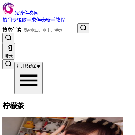
先锋伴奏网
热门
专辑
歌手
求伴奏
新手教程
搜索伴奏
登录
打开移动菜单
柠檬茶