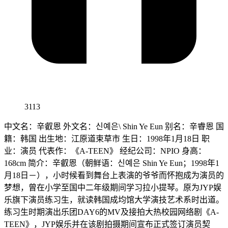
3113
中文名：辛叡恩 外文名：신예은\ Shin Ye Eun 别名：辛睿恩 国
籍：韩国 出生地：江原道束草市 生日：1998年1月18日 职
业：演员 代表作：《A-TEEN》 经纪公司：NPIO 身高：
168cm 简介：辛叡恩（朝鲜语：신예은 Shin Ye Eun；1998年1
月18日－），小时候看到舞台上表演的爷爷而怀抱成为演员的
梦想，曾在小学至国中二年级期间学习拉小提琴。原为JYP娱
乐旗下演员练习生，就读韩国成均馆大学演技艺术系时出道。
练习生时期演出乐团DAY6的MV及接拍大热校园网络剧《A-
TEEN》，JYP娱乐并在该剧拍摄期间宣布正式签订演员契