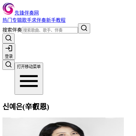
先锋伴奏网
热门
专辑
歌手
求伴奏
新手教程
搜索伴奏
登录
打开移动菜单
신예은(辛叡恩)