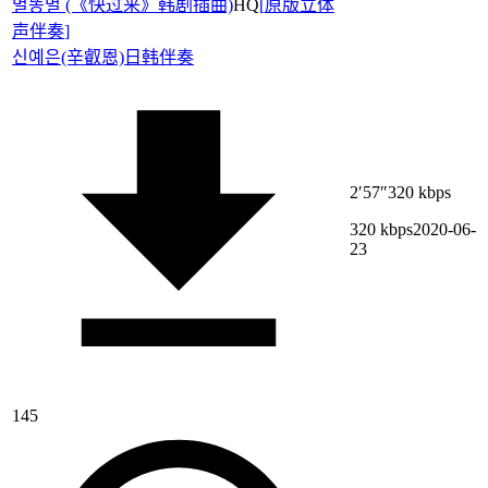
별똥별 (《快过来》韩剧插曲)
HQ
[
原版立体
声伴奏
]
신예은(辛叡恩)
日韩伴奏
2′57″
320 kbps
320 kbps
2020-06-
23
145