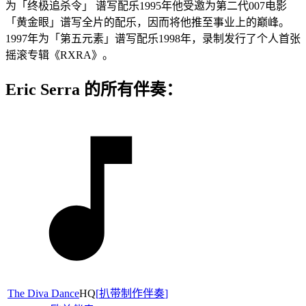
为「终极追杀令」 谱写配乐1995年他受邀为第二代007电影
「黄金眼」谱写全片的配乐，因而将他推至事业上的巅峰。
1997年为「第五元素」谱写配乐1998年，录制发行了个人首张
摇滚专辑《RXRA》。
Eric Serra 的所有伴奏：
The Diva Dance
HQ
[
扒带制作伴奏
]