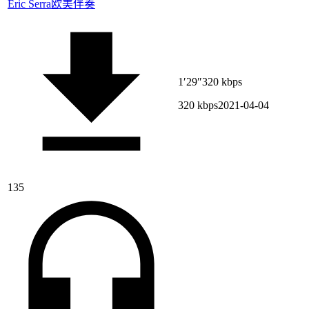
Eric Serra
欧美伴奏
1′29″
320 kbps
320 kbps
2021-04-04
135