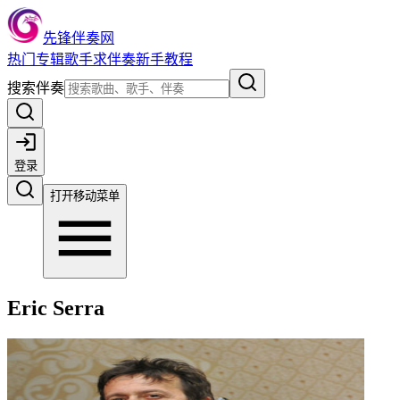
先锋伴奏网
热门
专辑
歌手
求伴奏
新手教程
搜索伴奏
登录
打开移动菜单
Eric Serra