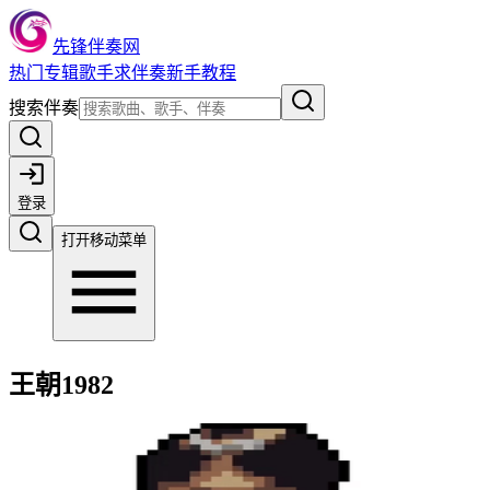
先锋伴奏网
热门
专辑
歌手
求伴奏
新手教程
搜索伴奏
登录
打开移动菜单
王朝1982