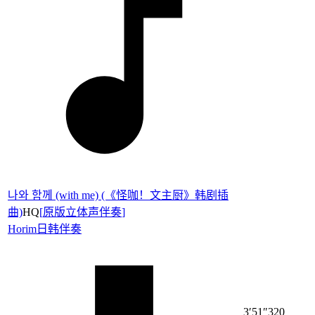
나와 함께 (with me) (《怪咖！文主厨》韩剧插
曲)
HQ
[
原版立体声伴奏
]
Horim
日韩伴奏
3′51″
320