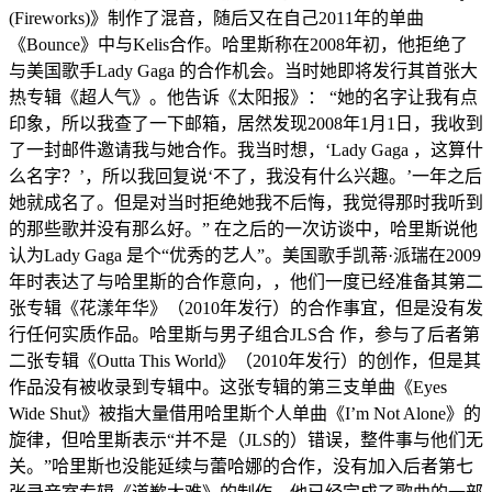
(Fireworks)》制作了混音，随后又在自己2011年的单曲
《Bounce》中与Kelis合作。哈里斯称在2008年初，他拒绝了
与美国歌手Lady Gaga 的合作机会。当时她即将发行其首张大
热专辑《超人气》。他告诉《太阳报》： “她的名字让我有点
印象，所以我查了一下邮箱，居然发现2008年1月1日，我收到
了一封邮件邀请我与她合作。我当时想，‘Lady Gaga ，这算什
么名字？’，所以我回复说‘不了，我没有什么兴趣。’一年之后
她就成名了。但是对当时拒绝她我不后悔，我觉得那时我听到
的那些歌并没有那么好。” 在之后的一次访谈中，哈里斯说他
认为Lady Gaga 是个“优秀的艺人”。美国歌手凯蒂·派瑞在2009
年时表达了与哈里斯的合作意向，，他们一度已经准备其第二
张专辑《花漾年华》（2010年发行）的合作事宜，但是没有发
行任何实质作品。哈里斯与男子组合JLS合 作，参与了后者第
二张专辑《Outta This World》（2010年发行）的创作，但是其
作品没有被收录到专辑中。这张专辑的第三支单曲《Eyes
Wide Shut》被指大量借用哈里斯个人单曲《I’m Not Alone》的
旋律，但哈里斯表示“并不是（JLS的）错误，整件事与他们无
关。”哈里斯也没能延续与蕾哈娜的合作，没有加入后者第七