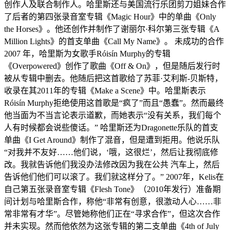
创作人及联合制作人。哈里斯还与美国流行乐团剪刀姐妹合作
了后者的第四张录音室专辑《Magic Hour》中的单曲《Only
the Horses》。他还创作并制作了谢丽尔·科尔第三张专辑《A
Million Lights》的首支单曲《Call My Name》。 未成功的合作
2007 年，哈里斯为女歌手Róisín Murphy的专辑
《Overpowered》创作了歌曲《Off & On》，但是随后发行时
被从专辑中删去。他随后把这首歌给了苏菲·艾利斯-贝斯特，
收录在其2011年的专辑《Make a Scene》中。哈里斯表示
Róisín Murphy拒绝使用这首歌是“疯了”而且“愚蠢”。然而最终
他当面为不当言论表示道歉，而她表示“没有关系，我们每个
人有时候都会说些傻话。” 哈里斯还为Dragonette乐队的首支
单曲《I Get Around》制作了混音，但是遭到拒用。他说乐队
“对我并不友好……他们说，‘哦，这很烂’，然后让我彻底修
改。我就告诉他们我没办法修改因为我在公共 汽车上，然后
告诉他们他们可以滚了。我们就这样分了。” 2007年，Kelis在
自己第五张录音室专辑《Flesh Tone》（2010年发行）准备期
间计划与哈里斯合作，称他“非常有创意，很激动人心……非
常非常有才华”。尽管她称他们正在“寻求合作”，但这次合作
并未实现。然而他依然为这张专辑的第二支单曲《4th of July