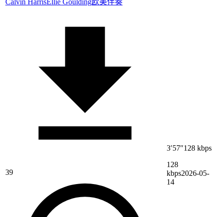
Calvin Harris
Ellie Goulding
欧美伴奏
3′57″
128 kbps
128
39
kbps
2026-05-
14