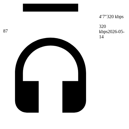
4′7″
320 kbps
320
87
kbps
2026-05-
14