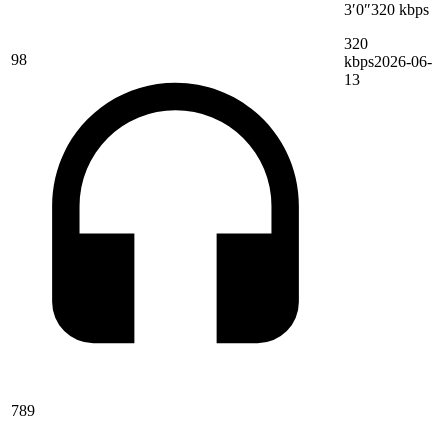
3′0″
320 kbps
320
98
kbps
2026-06-
13
789