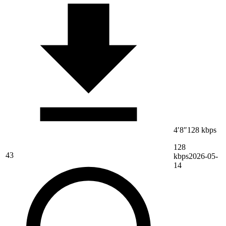
4′8″
128 kbps
128
43
kbps
2026-05-
14