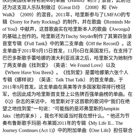
队的英国榜单排名前40的单曲《Hands》制作了混音，此前他
还为这支双人乐队制做过《Great DJ》（2008）和《We
Walk》（2009）的混音。2011年，哈里斯参与了LMFAO的专
辑《Sorry for Party Rocking》的制作，并在歌曲《Reminds Me
of You》中献声，这首歌曲实在哈里斯本人的歌曲《Awooga》
的基础上创作的。哈里斯还为Tinchy Stryder制作了其第四张录
音室专辑《Full Tank》中的第二支单曲《Off the Record》。这
支单曲于2011年9月15日首发，11月6日在英国发行。在支持了
巴巴多斯歌手蕾哈娜的澳大利亚巡演之后，哈里斯又为她制作
了两支单曲《找到爱》（英语：We Found Love）以及
《Where Have You Been》。《找到爱》是蕾哈娜第六张个人
专辑《娜样说》（英语：Talk That Talk） 的首支单曲，于
2011年9月首发。这支单曲在英美等许多国家取得排行榜冠
军，也因此成为哈里斯首支登上公告牌百强单曲榜的单曲。在
《Q》杂志的采访中， 哈里斯对于这首歌的歌词中“我们在绝
望之地找到爱”一句说：“可能指的是邓弗里斯的Jumpkin
Jaks（他的家乡），我也不知道当时我在想什么。” 他还为节
奏布鲁斯歌手玛丽·布莱姬2011年的专辑《My Life II... The
Journey Continues (Act 1)》中的附加单曲《One Life》担任联合