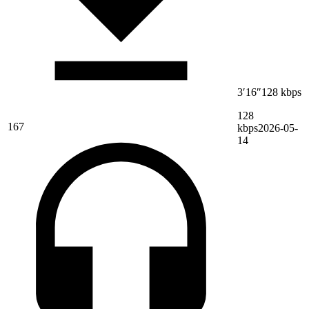
3′16″
128 kbps
128
167
kbps
2026-05-
14