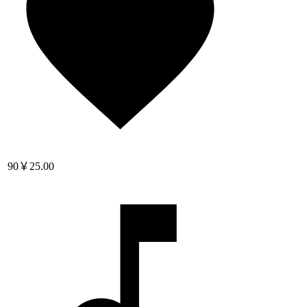
90
￥25.00