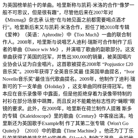
为英国榜单前十的单曲。哈里斯称与凯莉·米洛的合作“像梦一
般不可思议，但是很有趣”，尽管他后来在2007年对
《Mixmag》杂志承 认他“在与她见面之前都需要喝点酒才
行”。哈里斯后来又与凯莉·米洛合作，担任了她2010年专辑
《爱神》（英语：Aphrodite）中《Too Much》一曲的联合制
作人。2008年，哈里斯与说唱艺人迪利·瑞斯可合作制作了后
者的单曲《Dance wiv Me》，并演唱了歌曲的副歌部分。这支
单曲获得了英国的冠军，并售出300,000的销量，被英国唱片
业协会认证为白金唱片。这首歌被提名2008年 “Popjustice £20
音乐奖”。2009年获得了全英音乐奖最 佳英国单曲提名，“Ivor
Novello音乐奖”最佳当代歌曲提名。2009年，他制作了迪利·瑞
斯可的下一支单曲《Holiday》，这支单曲同样获得冠军。他
本应在音乐录像带 中露面，但是他拒绝穿着为录像带特制的
衬衫在部分场景中跳舞，而且反对不能戴他标志性的“蝇眼”眼
镜的要求。此外，在2009年，哈里斯在荷兰制作人提雅 斯多
的专辑《Kaleidoscope》里的歌曲《Century》中客座出演。哈
里斯还为英国歌手Example制 作了其第二张专辑《Won't Go
Quitely》（2010）中的歌曲《Time Machine》。他还为丁丁乐