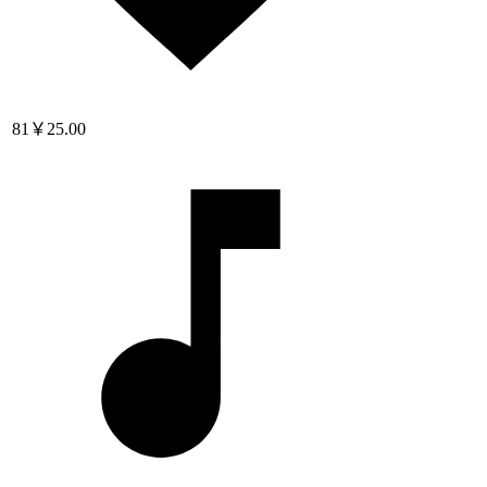
81
￥25.00