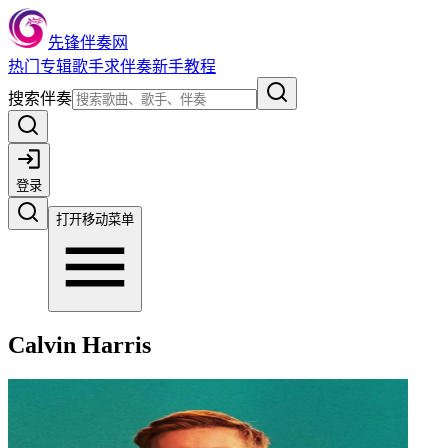
先锋伴奏网
热门
专辑
歌手
求伴奏
新手教程
搜索伴奏
登录
打开移动菜单
Calvin Harris