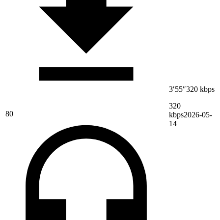
3′55″
320 kbps
320
80
kbps
2026-05-
14