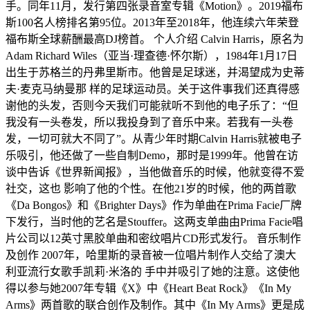
手。同年11月，发行第四张录音室专辑《Motion》。2019福布
斯100名人榜排名第95位。2013年至2018年，他连续六年荣登
福布斯全球薪酬最高DJ榜首。 个人介绍 Calvin Harris，原名为
Adam Richard Wiles（亚当·理查德·怀尔斯），1984年1月17日
出生于苏格兰的丹弗里斯市。他曾是足球迷，并渴望成为史蒂
夫·麦克马纳曼那 样的足球运动员。关于这件事我们还真得感
谢他的头发，否则今天我们可能就听不到他的电子乐了：“但
我没有一头卷发，所以我投身到了音乐中来。若我有一头卷
发，一切可就大不同了”。从青少年时期Calvin Harris就被电子
乐吸引，他还做了一些自制Demo，那时是1999年。他曾在访
谈中告诉《世界新闻报》，当他做音乐的时候，他就变得不爱
社交，这也 影响了他的个性。在他21岁的时候，他的两首歌
《Da Bongos》和《Brighter Days》作为单曲在Prima Facie厂牌
下发行，当时他的艺名是Stouffer。这两支单曲由Prima Facie唱
片公司以12英寸黑胶单曲和密纹唱片CD形式发行。 音乐制作
及创作 2007年，哈里斯的录音被一位唱片制作人交给了澳大
利亚流行女歌手凯莉·米洛的 手中并吸引了她的注意。这使他
得以参与她2007年专辑《X》中《Heart Beat Rock》《In My
Arms》两首歌的联合创作及制作。其中《In My Arms》更是成