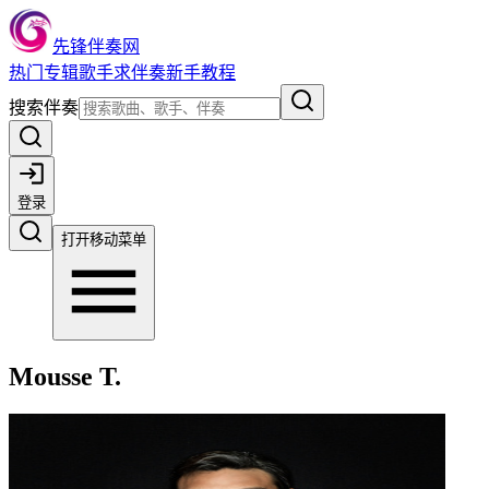
先锋伴奏网
热门
专辑
歌手
求伴奏
新手教程
搜索伴奏
登录
打开移动菜单
Mousse T.